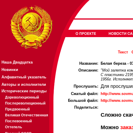
Текст
Наша Двадцатка
Название:
Белая береза - 0
Новинки
Описание:
"Мой залетка ком
С пластинки 219
Алфавитный указатель
1956г. Исполняе
Авторы и исполнители
Для прослуши
Прослушать:
Исторические периоды
Cжатый файл:
http://www.sovm
Дореволюционный
Большой файл:
http://www.sovm
Послереволюционный
Поделиться:
Предвоенный
Сложно ска
Великая Отечественная
Послевоенный
Можно
зака
Оттепель