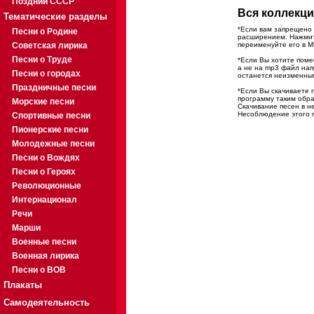
Поздний СССР
Вся коллекци
Тематические разделы
*Если вам запрещено 
Песни о Родине
расширением. Нажмите
Советская лирика
переименуйте его в M
Песни о Труде
*Если Вы хотите помес
а не на mp3 файл на
Песни о городах
останется неизменны
Праздничные песни
*Если Вы скачиваете 
программу таким обра
Морские песни
Скачивание песен в н
Несоблюдение этого п
Спортивные песни
Пионерские песни
Молодежные песни
Песни о Вождях
Песни о Героях
Революционные
Интернационал
Речи
Марши
Военные песни
Военная лирика
Песни о ВОВ
Плакаты
Самодеятельность