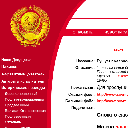
Текст
Наша Двадцатка
Название:
Бушует полярное
Новинки
Описание:
"...вздымается б
Песня о женской 
Алфавитный указатель
Музыка:
Е. Жарк
1949г.
Авторы и исполнители
Для прослуши
Прослушать:
Исторические периоды
Дореволюционный
Cжатый файл:
http://www.sovm
Послереволюционный
Большой файл:
http://www.sovm
Предвоенный
Поделиться:
Великая Отечественная
Сложно ска
Послевоенный
Оттепель
Можно
зака