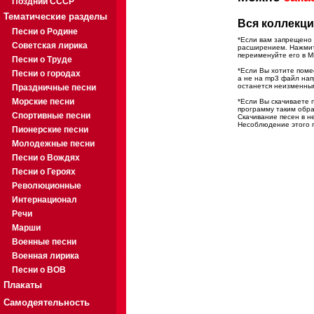
Поздний СССР
Тематические разделы
Вся коллекци
Песни о Родине
*Если вам запрещено 
Советская лирика
расширением. Нажмите
переименуйте его в M
Песни о Труде
*Если Вы хотите помес
Песни о городах
а не на mp3 файл на
останется неизменны
Праздничные песни
Морские песни
*Если Вы скачиваете 
программу таким обра
Спортивные песни
Скачивание песен в н
Несоблюдение этого п
Пионерские песни
Молодежные песни
Песни о Вождях
Песни о Героях
Революционные
Интернационал
Речи
Марши
Военные песни
Военная лирика
Песни о ВОВ
Плакаты
Самодеятельность