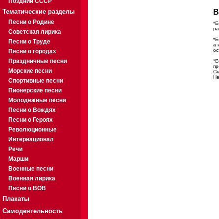
Поздний СССР
Тематические разделы
В
Песни о Родине
*Е
ра
Советская лирика
*Е
Песни о Труде
а 
ос
Песни о городах
Праздничные песни
*Е
пр
Морские песни
Ск
Не
Спортивные песни
Пионерские песни
Молодежные песни
Песни о Вождях
Песни о Героях
Революционные
Интернационал
Речи
Марши
Военные песни
Военная лирика
Песни о ВОВ
Плакаты
Самодеятельность