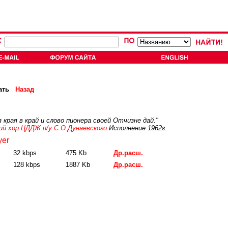
ать
Назад
края в край и слово пионера своей Отчизне дай."
й хор ЦДДЖ п/у С.О.Дунаевского
Исполнение 1962г.
yer
32 kbps
475 Kb
Др.расш.
128 kbps
1887 Kb
Др.расш.