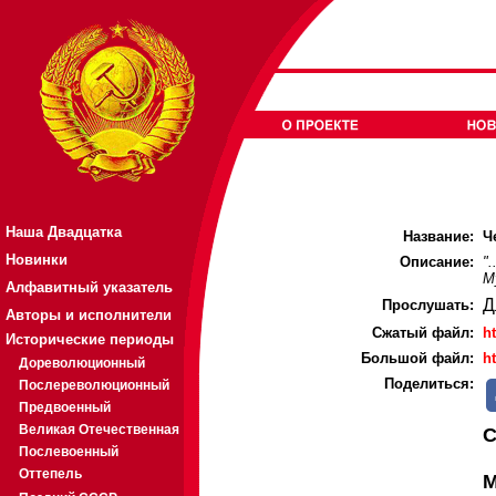
Наша Двадцатка
Название:
Ч
Новинки
Описание:
"
М
Алфавитный указатель
Д
Прослушать:
Авторы и исполнители
Cжатый файл:
h
Исторические периоды
Большой файл:
h
Дореволюционный
Поделиться:
Послереволюционный
Предвоенный
Великая Отечественная
С
Послевоенный
Оттепель