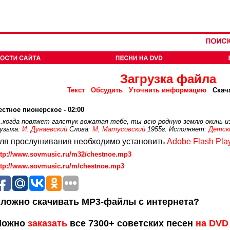
Загрузка файла
Текст
Обсудить
Уточнить информацию
Скач
естное пионерское - 02:00
...когда повяжет галстук вожатая тебе, ты всю родную землю окинь из 
узыка:
И. Дунаевский
Слова:
М, Матусовский
1955г. Исполняет:
Детски
ля прослушивания необходимо установить
Adobe Flash Pla
ttp://www.sovmusic.ru/m32/chestnoe.mp3
ttp://www.sovmusic.ru/m/chestnoe.mp3
ложно скачивать MP3-файлы с интернета?
Можно
заказать
все 7300+ советских песен
на DVD