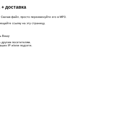
 + доставка
 Скачав файл, просто переименуйте его в MP3.
мещайте ссылку на эту страницу,
ть Вашу
а другим посетителям.
аших IP и/или подсети.