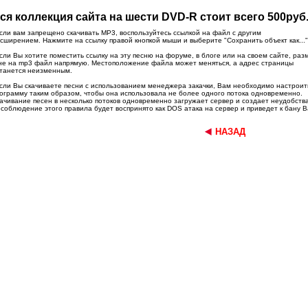
ся коллекция сайта на шести DVD-R стоит всего 500руб.
сли вам запрещено скачивать MP3, воспользуйтесь ссылкой на файл с другим
сширением. Нажмите на ссылку правой кнопкой мыши и выберите "Сохранить объект как..."
сли Вы хотите поместить ссылку на эту песню на форуме, в блоге или на своем сайте, раз
не на mp3 файл напрямую. Местоположение файла может меняться, а адрес страницы
танется неизменным.
сли Вы скачиваете песни с использованием менеджера закачки, Вам необходимо настрои
ограмму таким образом, чтобы она использовала не более одного потока одновременно.
ачивание песен в несколько потоков одновременно загружает сервер и создает неудобств
соблюдение этого правила будет воспринято как DOS атака на сервер и приведет к бану В
НАЗАД