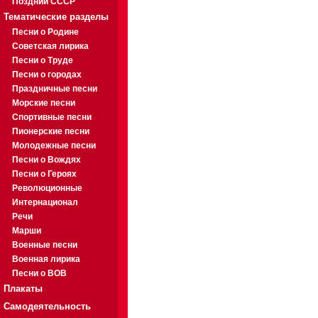
Поздний СССР
Тематические разделы
Песни о Родине
Советская лирика
Песни о Труде
Песни о городах
Праздничные песни
Морские песни
Спортивные песни
Пионерские песни
Молодежные песни
Песни о Вождях
Песни о Героях
Революционные
Интернационал
Речи
Марши
Военные песни
Военная лирика
Песни о ВОВ
Плакаты
Самодеятельность