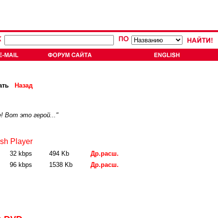
ать
Назад
! Вот это герой..."
sh Player
32 kbps
494 Kb
Др.расш.
96 kbps
1538 Kb
Др.расш.