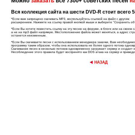
Можно
заказать
все 7300+ советских песен
н
Вся коллекция сайта на шести DVD-R стоит всего 5
*Если вам запрещено скачивать MP3, воспользуйтесь ссылкой на файл с другим
расширением. Нажмите на ссылку правой кнопкой мыши и выберите "Сохранить объек
*Если Вы хотите поместить ссылку на эту песню на форуме, в блоге или на своем с
а не на mp3 файл напрямую. Местоположение файла может меняться, а адрес ст
останется неизменным.
*Если Вы скачиваете песни с использованием менеджера закачки, Вам необходим
программу таким образом, чтобы она использовала не более одного потока однов
Скачивание песен в несколько потоков одновременно загружает сервер и создает 
Несоблюдение этого правила будет воспринято как DOS атака на сервер и приведет
НАЗАД