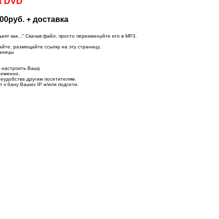
а DVD
00руб. + доставка
т как..." Скачав файл, просто переименуйте его в MP3.
айте, размещайте ссылку на эту страницу,
раницы
о настроить Вашу
ременно.
неудобства другим посетителям.
 к бану Ваших IP и/или подсети.