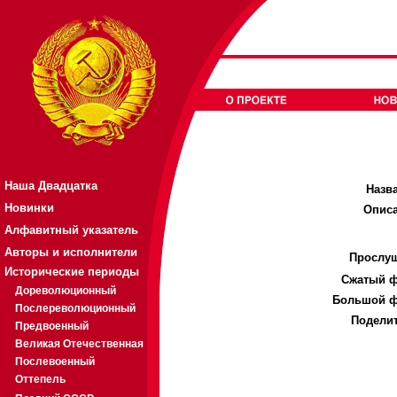
Наша Двадцатка
Назв
Новинки
Описа
Алфавитный указатель
Авторы и исполнители
Прослуш
Исторические периоды
Cжатый ф
Дореволюционный
Большой ф
Послереволюционный
Поделит
Предвоенный
Великая Отечественная
Послевоенный
Оттепель