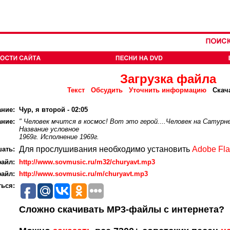
Загрузка файла
Текст
Обсудить
Уточнить информацию
Скач
ание:
Чур, я второй - 02:05
ние:
" Человек мчится в космос! Вот это герой....Человек на Сатурне
Название условное
1969г. Исполнение 1969г.
Для прослушивания необходимо установить
Adobe Fla
ать:
айл:
http://www.sovmusic.ru/m32/churyavt.mp3
айл:
http://www.sovmusic.ru/m/churyavt.mp3
ься:
Сложно скачивать MP3-файлы с интернета?