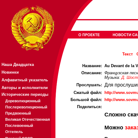
Текст
Наша Двадцатка
Название:
Au Devant de la V
Новинки
Описание:
Французская пес
Музыка:
Д. Шост
Алфавитный указатель
Для прослуши
Прослушать:
Авторы и исполнители
Cжатый файл:
http://www.sovmu
Исторические периоды
Большой файл:
http://www.sovmu
Дореволюционный
Поделиться:
Послереволюционный
Предвоенный
Сложно ска
Великая Отечественная
Послевоенный
Можно
зака
Оттепель