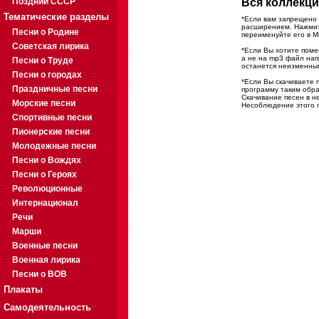
Поздний СССР
Вся коллекци
Тематические разделы
*Если вам запрещено 
расширением. Нажмите
Песни о Родине
переименуйте его в M
Советская лирика
*Если Вы хотите помес
а не на mp3 файл на
Песни о Труде
останется неизменны
Песни о городах
*Если Вы скачиваете 
Праздничные песни
программу таким обра
Скачивание песен в н
Морские песни
Несоблюдение этого п
Спортивные песни
Пионерские песни
Молодежные песни
Песни о Вождях
Песни о Героях
Революционные
Интернационал
Речи
Марши
Военные песни
Военная лирика
Песни о ВОВ
Плакаты
Самодеятельность