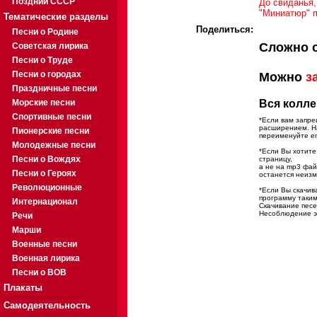
Поздний СССР
До свиданья,
"Миниатюр" п
Тематические разделы
Поделиться:
Песни о Родине
Сложно 
Советская лирика
Песни о Труде
Песни о городах
Можно
з
Праздничные песни
Морские песни
Вся колле
Спортивные песни
*Если вам запре
расширением. На
Пионерские песни
переименуйте ег
Молодежные песни
*Если Вы хотите
Песни о Вождях
страницу,
а не на mp3 фа
Песни о Героях
останется неиз
Революционные
*Если Вы скачив
программу таким
Интернационал
Скачивание песе
Несоблюдение эт
Речи
Марши
Военные песни
Военная лирика
Песни о ВОВ
Плакаты
Самодеятельность