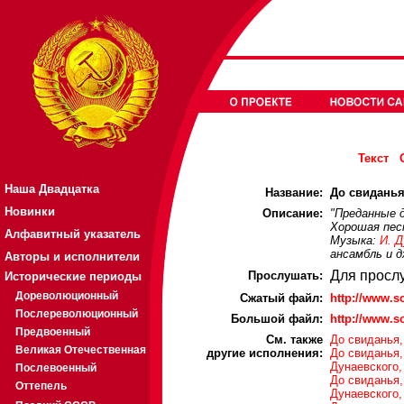
Текст
Наша Двадцатка
Название:
До свиданья,
Новинки
Описание:
"Преданные 
Хорошая пес
Алфавитный указатель
Музыка:
И. 
ансамбль и д
Авторы и исполнители
Для просл
Прослушать:
Исторические периоды
Дореволюционный
Cжатый файл:
http://www.
Послереволюционный
Большой файл:
http://www.
Предвоенный
См. также
До свиданья,
Великая Отечественная
другие исполнения:
До свиданья,
Дунаевского,
Послевоенный
До свиданья,
Оттепель
Дунаевского,