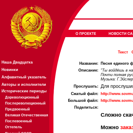
Текст
Наша Двадцатка
Название:
Песня единого ф
Новинки
Описание:
"Ты войдёшь в н
Почти полная рус
Алфавитный указатель
Музыка: Г.Эйслер
Авторы и исполнители
Для прослуши
Прослушать:
Исторические периоды
Cжатый файл:
http://www.sovm
Дореволюционный
Большой файл:
http://www.sovmu
Послереволюционный
Поделиться:
Предвоенный
Сложно ска
Великая Отечественная
Послевоенный
Можно
зака
Оттепель