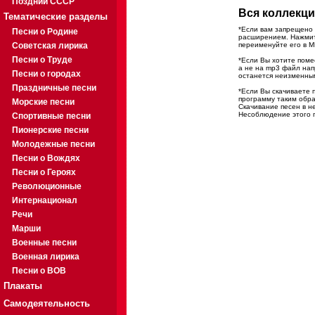
Поздний СССР
Вся коллекци
Тематические разделы
*Если вам запрещено 
Песни о Родине
расширением. Нажмите
Советская лирика
переименуйте его в M
Песни о Труде
*Если Вы хотите помес
а не на mp3 файл на
Песни о городах
останется неизменны
Праздничные песни
*Если Вы скачиваете 
программу таким обра
Морские песни
Скачивание песен в н
Несоблюдение этого п
Спортивные песни
Пионерские песни
Молодежные песни
Песни о Вождях
Песни о Героях
Революционные
Интернационал
Речи
Марши
Военные песни
Военная лирика
Песни о ВОВ
Плакаты
Самодеятельность