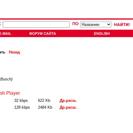
ать
Назад
 Busch)
sh Player
32 kbps
622 Kb
Др.расш.
128 kbps
2484 Kb
Др.расш.