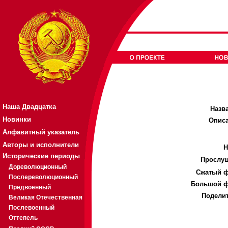
Наша Двадцатка
Назв
Новинки
Описа
Алфавитный указатель
Авторы и исполнители
Н
Исторические периоды
Прослуш
Дореволюционный
Cжатый ф
Послереволюционный
Большой ф
Предвоенный
Поделит
Великая Отечественная
Послевоенный
Оттепель