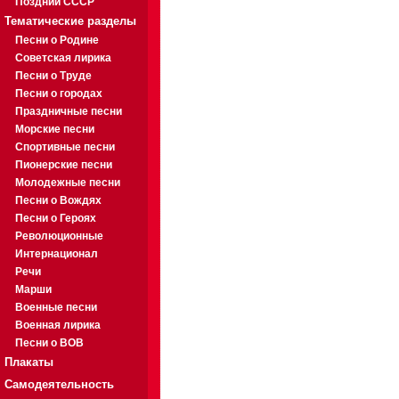
Поздний СССР
Тематические разделы
Песни о Родине
Советская лирика
Песни о Труде
Песни о городах
Праздничные песни
Морские песни
Спортивные песни
Пионерские песни
Молодежные песни
Песни о Вождях
Песни о Героях
Революционные
Интернационал
Речи
Марши
Военные песни
Военная лирика
Песни о ВОВ
Плакаты
Самодеятельность