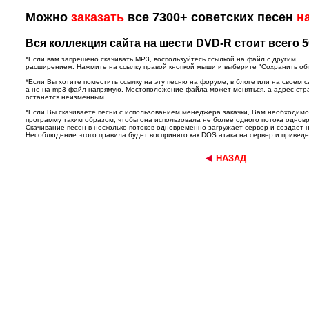
Можно
заказать
все 7300+ советских песен
н
Вся коллекция сайта на шести DVD-R стоит всего 5
*Если вам запрещено скачивать MP3, воспользуйтесь ссылкой на файл с другим
расширением. Нажмите на ссылку правой кнопкой мыши и выберите "Сохранить объек
*Если Вы хотите поместить ссылку на эту песню на форуме, в блоге или на своем с
а не на mp3 файл напрямую. Местоположение файла может меняться, а адрес ст
останется неизменным.
*Если Вы скачиваете песни с использованием менеджера закачки, Вам необходим
программу таким образом, чтобы она использовала не более одного потока однов
Скачивание песен в несколько потоков одновременно загружает сервер и создает 
Несоблюдение этого правила будет воспринято как DOS атака на сервер и приведет
НАЗАД