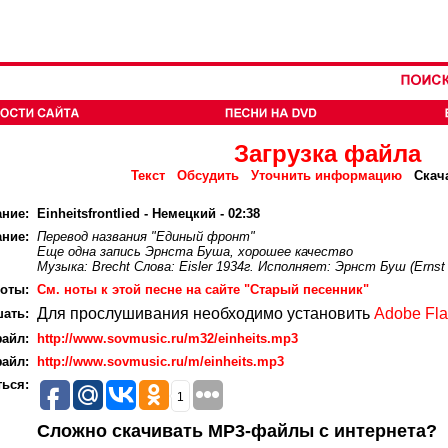
Загрузка файла
Текст
Обсудить
Уточнить информацию
Скач
ание:
Einheitsfrontlied - Немецкий - 02:38
ние:
Перевод названия "Единый фронт"
Еще одна запись Эрнста Буша, хорошее качество
Музыка: Brecht Слова: Eisler 1934г. Исполняет: Эрнст Буш (Ernst
оты:
Cм. ноты к этой песне на сайте "Старый песенник"
Для прослушивания необходимо установить
Adobe Fla
ать:
айл:
http://www.sovmusic.ru/m32/einheits.mp3
айл:
http://www.sovmusic.ru/m/einheits.mp3
ься:
1
Сложно скачивать MP3-файлы с интернета?