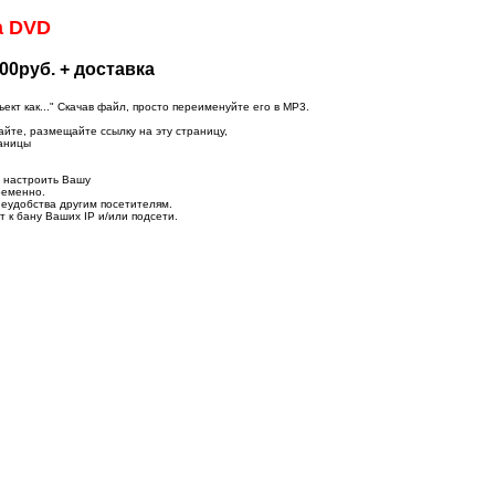
а DVD
00руб. + доставка
т как..." Скачав файл, просто переименуйте его в MP3.
айте, размещайте ссылку на эту страницу,
раницы
о настроить Вашу
ременно.
неудобства другим посетителям.
 к бану Ваших IP и/или подсети.