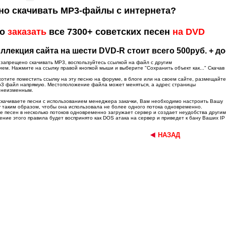
о скачивать MP3-файлы с интернета?
но
заказать
все 7300+ советских песен
на DVD
ллекция сайта на шести DVD-R стоит всего 500руб. + д
 запрещено скачивать MP3, воспользуйтесь ссылкой на файл с другим
ем. Нажмите на ссылку правой кнопкой мыши и выберите "Сохранить объект как..." Скачав
хотите поместить ссылку на эту песню на форуме, в блоге или на своем сайте, размещайте 
p3 файл напрямую. Местоположение файла может меняться, а адрес страницы
 неизменным.
скачиваете песни с использованием менеджера закачки, Вам необходимо настроить Вашу
 таким образом, чтобы она использовала не более одного потока одновременно.
е песен в несколько потоков одновременно загружает сервер и создает неудобства другим
ние этого правила будет воспринято как DOS атака на сервер и приведет к бану Ваших IP 
НАЗАД