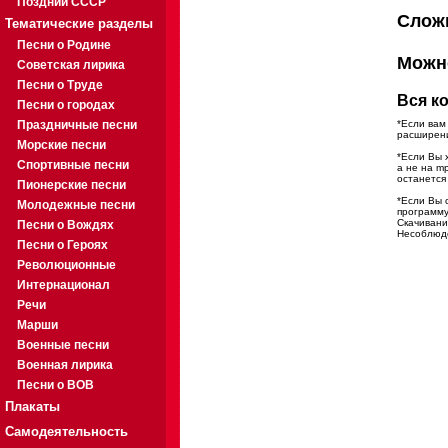
Поздний СССР
Сложн
Тематические разделы
Песни о Родине
Мож
Советская лирика
Песни о Труде
Вся ко
Песни о городах
Праздничные песни
*Если вам
расширени
Морские песни
*Если Вы 
Спортивные песни
а не на m
останется
Пионерские песни
*Если Вы 
Молодежные песни
программу
Скачивани
Песни о Вождях
Несоблюде
Песни о Героях
Революционные
Интернационал
Речи
Марши
Военные песни
Военная лирика
Песни о ВОВ
Плакаты
Самодеятельность