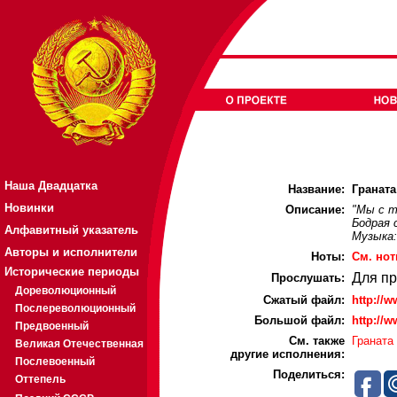
Наша Двадцатка
Название:
Граната 
Новинки
Описание:
"Мы с т
Бодрая 
Алфавитный указатель
Музыка
Авторы и исполнители
Ноты:
Cм. нот
Исторические периоды
Для п
Прослушать:
Дореволюционный
Cжатый файл:
http://
Послереволюционный
Большой файл:
http://
Предвоенный
См. также
Граната
Великая Отечественная
другие исполнения:
Послевоенный
Поделиться:
Оттепель