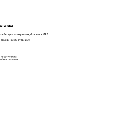
оставка
 файл, просто переименуйте его в MP3.
ссылку на эту страницу,
 посетителям.
и/или подсети.