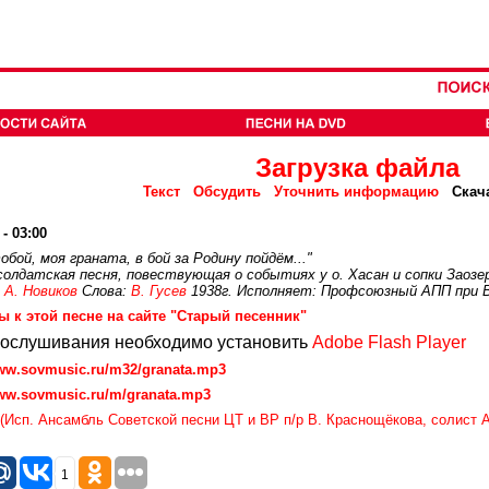
Загрузка файла
Текст
Обсудить
Уточнить информацию
Скач
- 03:00
обой, моя граната, в бой за Родину пойдём..."
солдатская песня, повествующая о событиях у о. Хасан и сопки Заозер
:
А. Новиков
Слова:
В. Гусев
1938г. Исполняет: Профсоюзный АПП при ВЦ
ы к этой песне на сайте "Старый песенник"
рослушивания необходимо установить
Adobe Flash Player
www.sovmusic.ru/m32/granata.mp3
www.sovmusic.ru/m/granata.mp3
 (Исп. Ансамбль Советской песни ЦТ и ВР п/р В. Краснощёкова, солист А
1