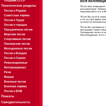
Поздний СССР
Вся коллекци
Тематические разделы
*Если вам запрещено 
расширением. Нажмите
Песни о Родине
переименуйте его в M
Советская лирика
*Если Вы хотите помес
а не на mp3 файл на
Песни о Труде
останется неизменны
Песни о городах
*Если Вы скачиваете 
Праздничные песни
программу таким обра
Скачивание песен в н
Морские песни
Несоблюдение этого п
Спортивные песни
Пионерские песни
Молодежные песни
Песни о Вождях
Песни о Героях
Революционные
Интернационал
Речи
Марши
Военные песни
Военная лирика
Песни о ВОВ
Плакаты
Самодеятельность