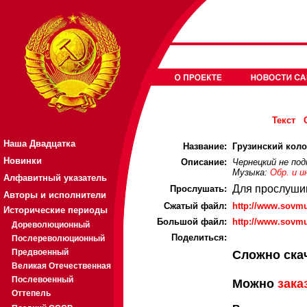
Текст
Наша Двадцатка
Название:
Грузинский коло
Новинки
Описание:
Чернецкий не подк
Музыка:
Обр. и и
Алфавитный указатель
Для прослуши
Прослушать:
Авторы и исполнители
Cжатый файл:
http://www.sovm
Исторические периоды
Большой файл:
http://www.sovmu
Дореволюционный
Поделиться:
Послереволюционный
Предвоенный
Сложно ска
Великая Отечественная
Послевоенный
Можно
зака
Оттепель