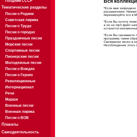
Поздний СССР
Вся коллекци
Тематические разделы
*Если вам запрещено 
расширением. Нажмите
Песни о Родине
переименуйте его в M
Советская лирика
*Если Вы хотите помес
а не на mp3 файл на
Песни о Труде
останется неизменны
Песни о городах
*Если Вы скачиваете 
Праздничные песни
программу таким обра
Скачивание песен в н
Морские песни
Несоблюдение этого п
Спортивные песни
Пионерские песни
Молодежные песни
Песни о Вождях
Песни о Героях
Революционные
Интернационал
Речи
Марши
Военные песни
Военная лирика
Песни о ВОВ
Плакаты
Самодеятельность