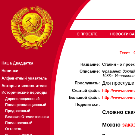
Текст
Наша Двадцатка
Название:
Сталин - о проек
Новинки
Описание:
Фрагмент доклада
1936г. Исполняет
Алфавитный указатель
Для прослуши
Прослушать:
Авторы и исполнители
Cжатый файл:
http://www.sovmu
Исторические периоды
Большой файл:
http://www.sovmu
Дореволюционный
Поделиться:
Послереволюционный
Предвоенный
Сложно ска
Великая Отечественная
Послевоенный
Можно
зака
Оттепель