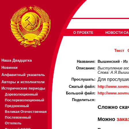
Текст
Наша Двадцатка
Название:
Вышинский - Из 
Новинки
Описание:
Выступление гос
Слова: А.Я.Выши
Алфавитный указатель
Для прослуши
Прослушать:
Авторы и исполнители
Cжатый файл:
http://www.sovmu
Исторические периоды
Большой файл:
http://www.sovmu
Дореволюционный
Поделиться:
Послереволюционный
Предвоенный
Сложно ска
Великая Отечественная
Послевоенный
Можно
зака
Оттепель