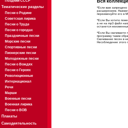
Поздний СССР
Вся коллекци
Тематические разделы
*Если вам запрещено 
расширением. Нажмите
Песни о Родине
переименуйте его в M
Советская лирика
*Если Вы хотите помес
а не на mp3 файл на
Песни о Труде
останется неизменны
Песни о городах
*Если Вы скачиваете 
Праздничные песни
программу таким обра
Скачивание песен в н
Морские песни
Несоблюдение этого п
Спортивные песни
Пионерские песни
Молодежные песни
Песни о Вождях
Песни о Героях
Революционные
Интернационал
Речи
Марши
Военные песни
Военная лирика
Песни о ВОВ
Плакаты
Самодеятельность