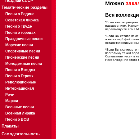
Поздний СССР
Можно
зака
Тематические разделы
Песни о Родине
Вся коллекци
Советская лирика
*Если вам запрещено 
расширением. Нажмите
Песни о Труде
переименуйте его в M
Песни о городах
*Если Вы хотите помес
Праздничные песни
а не на mp3 файл на
останется неизменны
Морские песни
*Если Вы скачиваете 
Спортивные песни
программу таким обра
Скачивание песен в н
Пионерские песни
Несоблюдение этого п
Молодежные песни
Песни о Вождях
Песни о Героях
Революционные
Интернационал
Речи
Марши
Военные песни
Военная лирика
Песни о ВОВ
Плакаты
Самодеятельность