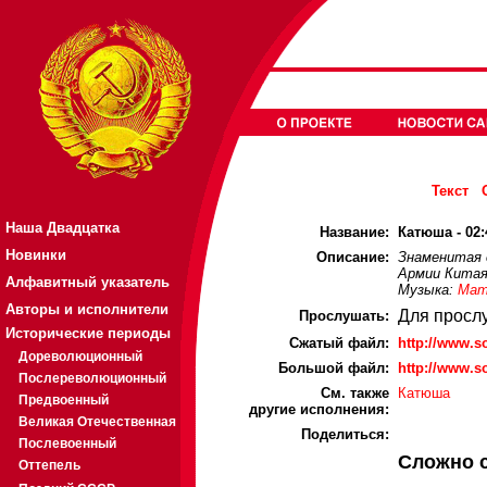
Текст
Наша Двадцатка
Название:
Катюша - 02:
Новинки
Описание:
Знаменитая 
Армии Китая
Алфавитный указатель
Музыка:
Мат
Авторы и исполнители
Для просл
Прослушать:
Исторические периоды
Cжатый файл:
http://www.
Дореволюционный
Большой файл:
http://www.
Послереволюционный
См. также
Катюша
Предвоенный
другие исполнения:
Великая Отечественная
Поделиться:
Послевоенный
Сложно 
Оттепель