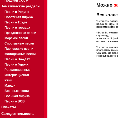
Поздний СССР
Можно
з
Тематические разделы
Песни о Родине
Вся колле
Советская лирика
*Если вам запре
Песни о Труде
расширением. На
переименуйте ег
Песни о городах
Праздничные песни
*Если Вы хотите
страницу,
Морские песни
а не на mp3 фа
останется неиз
Спортивные песни
*Если Вы скачив
Пионерские песни
программу таким
Скачивание песе
Молодежные песни
Несоблюдение эт
Песни о Вождях
Песни о Героях
Революционные
Интернационал
Речи
Марши
Военные песни
Военная лирика
Песни о ВОВ
Плакаты
Самодеятельность