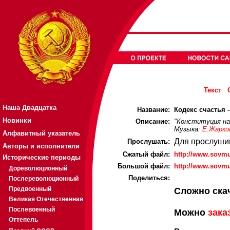
Текст
Наша Двадцатка
Название:
Кодекс счастья -
Новинки
Описание:
"Конституция на
Музыка:
Е.Жарко
Алфавитный указатель
Для прослуши
Прослушать:
Авторы и исполнители
Cжатый файл:
http://www.sovm
Исторические периоды
Большой файл:
http://www.sovm
Дореволюционный
Поделиться:
Послереволюционный
Предвоенный
Сложно ска
Великая Отечественная
Послевоенный
Можно
зака
Оттепель