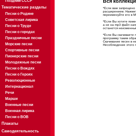
Поздний СССР
Вся коллекци
Тематические разделы
*Если вам запрещено 
расширением. Нажмите
Песни о Родине
переименуйте его в M
Советская лирика
*Если Вы хотите помес
а не на mp3 файл на
Песни о Труде
останется неизменны
Песни о городах
*Если Вы скачиваете 
Праздничные песни
программу таким обра
Скачивание песен в н
Морские песни
Несоблюдение этого п
Спортивные песни
Пионерские песни
Молодежные песни
Песни о Вождях
Песни о Героях
Революционные
Интернационал
Речи
Марши
Военные песни
Военная лирика
Песни о ВОВ
Плакаты
Самодеятельность