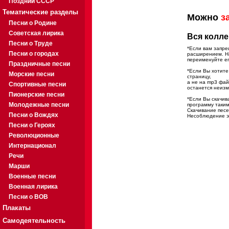
Поздний СССР
Тематические разделы
Можно
з
Песни о Родине
Советская лирика
Вся колле
Песни о Труде
*Если вам запре
Песни о городах
расширением. На
переименуйте ег
Праздничные песни
*Если Вы хотите
Морские песни
страницу,
а не на mp3 фа
Спортивные песни
останется неиз
Пионерские песни
*Если Вы скачив
Молодежные песни
программу таким
Скачивание песе
Песни о Вождях
Несоблюдение эт
Песни о Героях
Революционные
Интернационал
Речи
Марши
Военные песни
Военная лирика
Песни о ВОВ
Плакаты
Самодеятельность