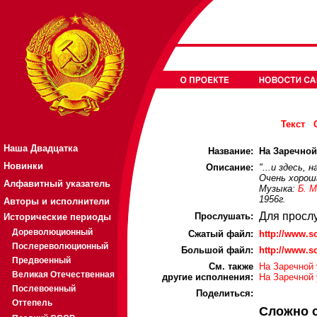
Текст
Наша Двадцатка
Название:
На Заречной 
Новинки
Описание:
"...и здесь,
Очень хороша
Алфавитный указатель
Музыка:
Б. 
1956г.
Авторы и исполнители
Для просл
Прослушать:
Исторические периоды
Дореволюционный
Cжатый файл:
http://www.
Послереволюционный
Большой файл:
http://www.
Предвоенный
См. также
На Заречной 
Великая Отечественная
другие исполнения:
На Заречной 
Послевоенный
Поделиться:
Оттепель
Сложно 