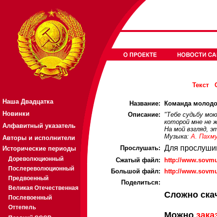
Текст
Наша Двадцатка
Название:
Команда молодос
Новинки
Описание:
"Тебе судьбу мо
которой мне не 
Алфавитный указатель
На мой взгляд, э
Музыка:
А. Пахм
Авторы и исполнители
Для прослуши
Прослушать:
Исторические периоды
Дореволюционный
Cжатый файл:
http://www.sovm
Послереволюционный
Большой файл:
http://www.sovm
Предвоенный
Поделиться:
Великая Отечественная
Сложно ска
Послевоенный
Оттепель
Можно
зака