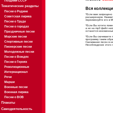
Поздний СССР
Тематические разделы
Вся коллекци
Песни о Родине
*Если вам запрещено 
Советская лирика
расширением. Нажмите
переименуйте его в M
Песни о Труде
*Если Вы хотите помес
Песни о городах
а не на mp3 файл на
останется неизменны
Праздничные песни
Морские песни
*Если Вы скачиваете 
программу таким обра
Спортивные песни
Скачивание песен в н
Несоблюдение этого п
Пионерские песни
Молодежные песни
Песни о Вождях
Песни о Героях
Революционные
Интернационал
Речи
Марши
Военные песни
Военная лирика
Песни о ВОВ
Плакаты
Самодеятельность