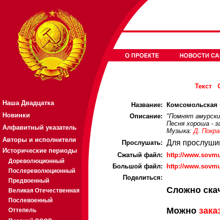
Текст
Наша Двадцатка
Название:
Комсомольская к
Новинки
Описание:
"Помнят амурские
Песня хороша - з
Алфавитный указатель
Музыка:
Д. Покра
Авторы и исполнители
Для прослуши
Прослушать:
Исторические периоды
Cжатый файл:
http://www.sovm
Дореволюционный
Большой файл:
http://www.sovm
Послереволюционный
Поделиться:
Предвоенный
Сложно ска
Великая Отечественная
Послевоенный
Можно
зака
Оттепель