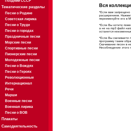
Поздний СССР
Вся коллекци
Тематические разделы
*Если вам запрещено 
Песни о Родине
расширением. Нажмите
Советская лирика
переименуйте его в M
Песни о Труде
*Если Вы хотите помес
а не на mp3 файл на
Песни о городах
останется неизменны
Праздничные песни
*Если Вы скачиваете 
программу таким обра
Морские песни
Скачивание песен в н
Несоблюдение этого п
Спортивные песни
Пионерские песни
Молодежные песни
Песни о Вождях
Песни о Героях
Революционные
Интернационал
Речи
Марши
Военные песни
Военная лирика
Песни о ВОВ
Плакаты
Самодеятельность