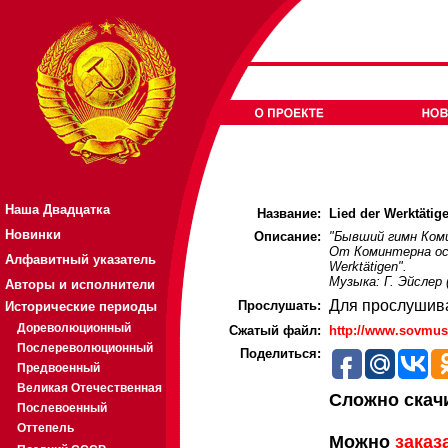
Наша Двадцатка
Название:
Lied der Werktäti
Новинки
Описание:
"Бывший гимн Коми
От Коминтерна оста
Алфавитный указатель
Werktätigen".
Музыка: Г. Эйслер 
Авторы и исполнители
Для прослушив
Прослушать:
Исторические периоды
Дореволюционный
Cжатый файл:
http://www.sovmus
Послереволюционный
Поделиться:
Предвоенный
Великая Отечественная
Сложно скач
Послевоенный
Оттепель
Можно
заказ