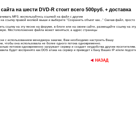
сайта на шести DVD-R стоит всего 500руб. + доставка
ачивать MP3, воспользуйтесь ссылкой на файл с другим
а ссылку правой кнопкой мыши и выберите "Сохранить объект как..." Скачав файл, просто
ить ссылку на эту песню на форуме, в блоге или на своем сайте, размещайте ссылку на эту
ямую. Местоположение файла может меняться, а адрес страницы
есни с использованием менеджера закачки, Вам необходимо настроить Вашу
м, чтобы она использовала не более одного потока одновременно.
колько потоков одновременно загружает сервер и создает неудобства другим посетителям.
вила будет воспринято как DOS атака на сервер и приведет к бану Ваших IP и/или подсети
НАЗАД