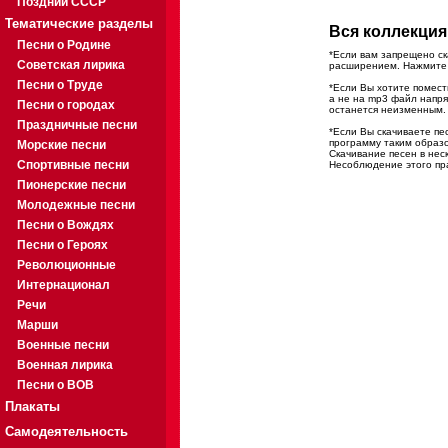
Поздний СССР
Тематические разделы
Вся коллекция 
Песни о Родине
*Если вам запрещено ск
Советская лирика
расширением. Нажмите н
Песни о Труде
*Если Вы хотите помест
а не на mp3 файл напр
Песни о городах
останется неизменным.
Праздничные песни
*Если Вы скачиваете п
программу таким образо
Морские песни
Скачивание песен в нес
Спортивные песни
Несоблюдение этого пра
Пионерские песни
Молодежные песни
Песни о Вождях
Песни о Героях
Революционные
Интернационал
Речи
Марши
Военные песни
Военная лирика
Песни о ВОВ
Плакаты
Самодеятельность