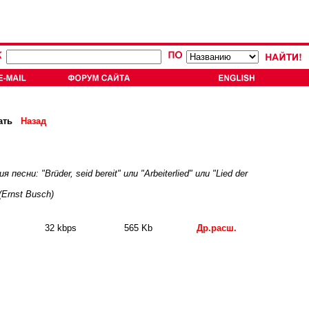
ать
Назад
: "Brüder, seid bereit" или "Arbeiterlied" или "Lied der
(Ernst Busch)
32 kbps
565 Kb
Др.расш.