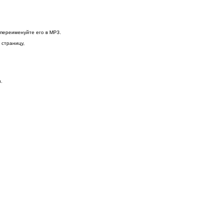
 переименуйте его в MP3.
 страницу,
.