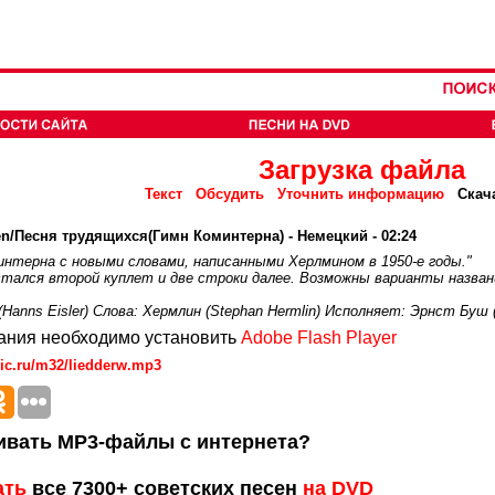
Загрузка файла
Текст
Обсудить
Уточнить информацию
Скач
gen/Песня трудящихся(Гимн Коминтерна) - Немецкий - 02:24
нтерна с новыми словами, написанными Херлмином в 1950-е годы."
лся второй куплет и две строки далее. Возможны варианты названия песни
(Hanns Eisler) Слова: Хермлин (Stephan Hermlin) Исполняет: Эрнст Буш 
ания необходимо установить
Adobe Flash Player
ic.ru/m32/liedderw.mp3
ивать MP3-файлы с интернета?
ать
все 7300+ советских песен
на DVD