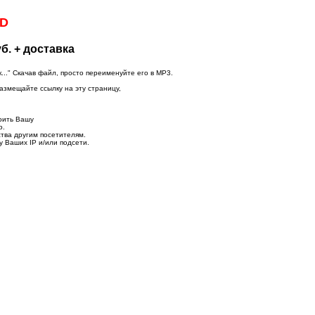
VD
б. + доставка
.." Скачав файл, просто переименуйте его в MP3.
размещайте ссылку на эту страницу,
оить Вашу
о.
тва другим посетителям.
у Ваших IP и/или подсети.