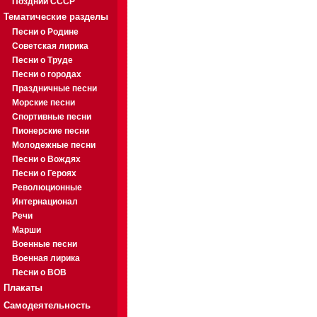
Поздний СССР
Тематические разделы
Песни о Родине
Советская лирика
Песни о Труде
Песни о городах
Праздничные песни
Морские песни
Спортивные песни
Пионерские песни
Молодежные песни
Песни о Вождях
Песни о Героях
Революционные
Интернационал
Речи
Марши
Военные песни
Военная лирика
Песни о ВОВ
Плакаты
Самодеятельность