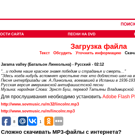
Загрузка файла
Текст
Обсудить
Уточнить информацию
Скач
Jarama valley (Батальон Линкольна) - Русский - 02:12
"...и подняв наше красное знамя победим и страданья и смерть..."
"Здесь когда нибудь вспомнят крестьяне тех кто доблестно шел на вр
Песня интербригады им. А.Линкольна, воевавшей в Испании в 1936-193
Русская версия американской антифашистской песни
Музыка: народная Слова: Эрнст Буш, перевод Татьяны Владимирской И
Для прослушивания необходимо установить
Adobe Flash P
http://www.sovmusic.ru/m32/lincolnr.mp3
http://www.sovmusic.ru/m/lincolnr.mp3
8
1
Сложно скачивать MP3-файлы с интернета?