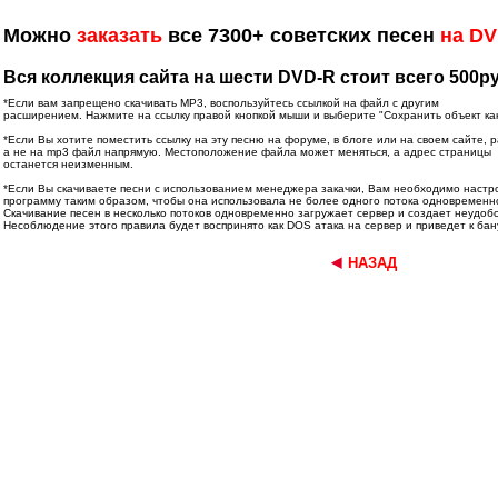
Можно
заказать
все 7300+ советских песен
на D
Вся коллекция сайта на шести DVD-R стоит всего 500ру
*Если вам запрещено скачивать MP3, воспользуйтесь ссылкой на файл с другим
расширением. Нажмите на ссылку правой кнопкой мыши и выберите "Сохранить объект как.
*Если Вы хотите поместить ссылку на эту песню на форуме, в блоге или на своем сайте, 
а не на mp3 файл напрямую. Местоположение файла может меняться, а адрес страницы
останется неизменным.
*Если Вы скачиваете песни с использованием менеджера закачки, Вам необходимо настр
программу таким образом, чтобы она использовала не более одного потока одновременн
Скачивание песен в несколько потоков одновременно загружает сервер и создает неудобс
Несоблюдение этого правила будет воспринято как DOS атака на сервер и приведет к бан
НАЗАД