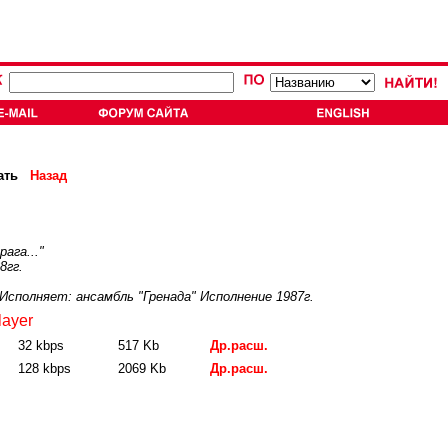
ать
Назад
ага..."
8гг.
сполняет: ансамбль "Гренада" Исполнение 1987г.
layer
32 kbps
517 Kb
Др.расш.
128 kbps
2069 Kb
Др.расш.