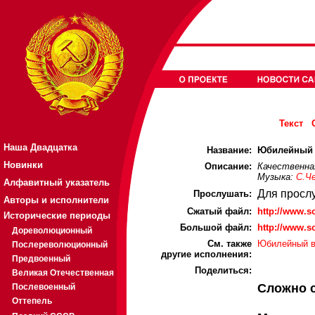
Текст
Наша Двадцатка
Название:
Юбилейный в
Новинки
Описание:
Качественна
Музыка:
С.Ч
Алфавитный указатель
Для просл
Прослушать:
Авторы и исполнители
Cжатый файл:
http://www.
Исторические периоды
Большой файл:
http://www.
Дореволюционный
См. также
Юбилейный в
Послереволюционный
другие исполнения:
Предвоенный
Поделиться:
Великая Отечественная
Сложно 
Послевоенный
Оттепель