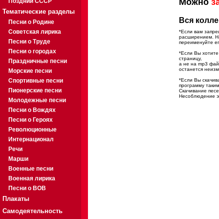
Можно
з
Поздний СССР
Тематические разделы
Вся колле
Песни о Родине
Советская лирика
*Если вам запре
расширением. На
Песни о Труде
переименуйте ег
Песни о городах
*Если Вы хотите
страницу,
Праздничные песни
а не на mp3 фа
останется неиз
Морские песни
Спортивные песни
*Если Вы скачив
программу таким
Пионерские песни
Скачивание песе
Несоблюдение эт
Молодежные песни
Песни о Вождях
Песни о Героях
Революционные
Интернационал
Речи
Марши
Военные песни
Военная лирика
Песни о ВОВ
Плакаты
Самодеятельность