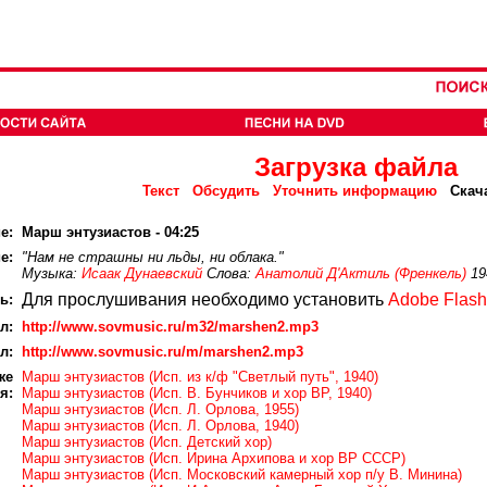
Загрузка файла
Текст
Обсудить
Уточнить информацию
Скач
е:
Марш энтузиастов - 04:25
е:
"Нам не страшны ни льды, ни облака."
Музыка:
Исаак Дунаевский
Слова:
Анатолий Д'Актиль (Френкель)
19
Для прослушивания необходимо установить
Adobe Flash
ь:
л:
http://www.sovmusic.ru/m32/marshen2.mp3
л:
http://www.sovmusic.ru/m/marshen2.mp3
же
Марш энтузиастов (Исп. из к/ф "Светлый путь", 1940)
я:
Марш энтузиастов (Исп. В. Бунчиков и хор ВР, 1940)
Марш энтузиастов (Исп. Л. Орлова, 1955)
Марш энтузиастов (Исп. Л. Орлова, 1940)
Марш энтузиастов (Исп. Детский хор)
Марш энтузиастов (Исп. Ирина Архипова и хор ВР СССР)
Марш энтузиастов (Исп. Московский камерный хор п/у В. Минина)