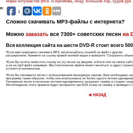
Марш энтузиастов (Исп. И.Архипова, Акад. Большой Хор, худож рук. 
я:
1
Сложно скачивать MP3-файлы с интернета?
Можно
заказать
все 7300+ советских песен
на 
Вся коллекция сайта на шести DVD-R стоит всего 500
*Если вам запрещено скачивать MP3, воспользуйтесь ссылкой на файл с другим
расширением. Нажмите на ссылку правой кнопкой мыши и выберите "Сохранить объект к
*Если Вы хотите поместить ссылку на эту песню на форуме, в блоге или на своем сайт
а не на mp3 файл напрямую. Местоположение файла может меняться, а адрес стран
останется неизменным.
*Если Вы скачиваете песни с использованием менеджера закачки, Вам необходимо на
программу таким образом, чтобы она использовала не более одного потока одноврем
Скачивание песен в несколько потоков одновременно загружает сервер и создает неу
Несоблюдение этого правила будет воспринято как DOS атака на сервер и приведет к 
НАЗАД