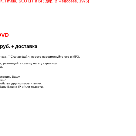
К. Птица, БСО ЦТ и ВР, дир. В.Федосеев, 1975)
DVD
руб. + доставка
ак..." Скачав файл, просто переименуйте его в MP3.
е, размещайте ссылку на эту страницу,
ицы
строить Вашу
енно.
добства другим посетителям.
бану Ваших IP и/или подсети.