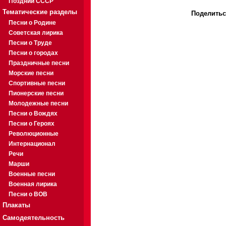
Поздний СССР
Тематические разделы
Поделитьс
Песни о Родине
Советская лирика
Песни о Труде
Песни о городах
Праздничные песни
Морские песни
Спортивные песни
Пионерские песни
Молодежные песни
Песни о Вождях
Песни о Героях
Революционные
Интернационал
Речи
Марши
Военные песни
Военная лирика
Песни о ВОВ
Плакаты
Самодеятельность