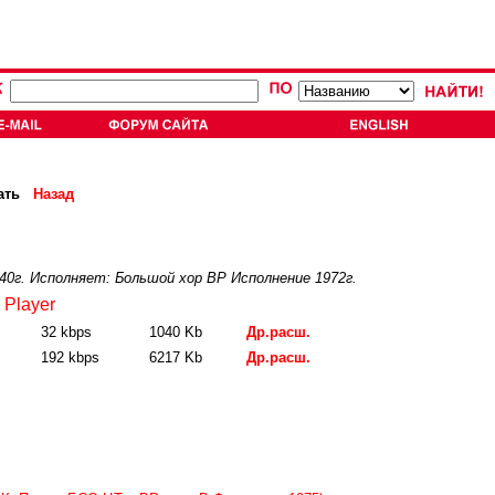
ать
Назад
40г. Исполняет: Большой хор ВР Исполнение 1972г.
 Player
32 kbps
1040 Kb
Др.расш.
192 kbps
6217 Kb
Др.расш.