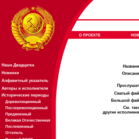
Наша Двадцатка
Названи
Новинки
Описани
Алфавитный указатель
Прослушат
Авторы и исполнители
Cжатый фай
Исторические периоды
Большой фай
Дореволюционный
См. так
Послереволюционный
другие исполнени
Предвоенный
Великая Отечественная
Послевоенный
Оттепель