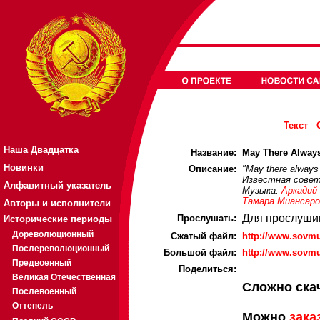
Текст
Наша Двадцатка
Название:
May There Always
Новинки
Описание:
"May there always
Известная совет
Алфавитный указатель
Музыка:
Аркадий
Тамара Миансаро
Авторы и исполнители
Для прослуши
Прослушать:
Исторические периоды
Дореволюционный
Cжатый файл:
http://www.sovm
Послереволюционный
Большой файл:
http://www.sovm
Предвоенный
Поделиться:
Великая Отечественная
Сложно ска
Послевоенный
Оттепель
Можно
зака