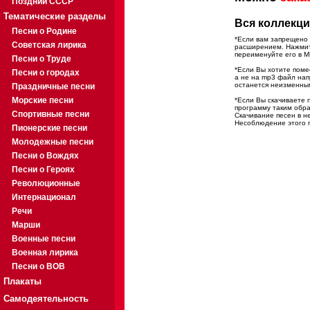
Поздний СССР
Тематические разделы
Вся коллекци
Песни о Родине
*Если вам запрещено 
Советская лирика
расширением. Нажмите
переименуйте его в M
Песни о Труде
*Если Вы хотите помес
Песни о городах
а не на mp3 файл на
останется неизменны
Праздничные песни
Морские песни
*Если Вы скачиваете 
программу таким обра
Спортивные песни
Скачивание песен в н
Несоблюдение этого п
Пионерские песни
Молодежные песни
Песни о Вождях
Песни о Героях
Революционные
Интернационал
Речи
Марши
Военные песни
Военная лирика
Песни о ВОВ
Плакаты
Самодеятельность