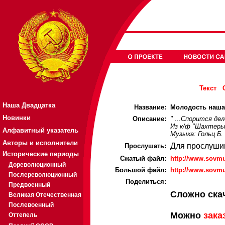
Текст
Наша Двадцатка
Название:
Молодость наша 
Новинки
Описание:
" ...Спорится де
Из к/ф "Шахтеры 
Алфавитный указатель
Музыка: Гольц Б.
Авторы и исполнители
Для прослуши
Прослушать:
Исторические периоды
Cжатый файл:
http://www.sovm
Дореволюционный
Большой файл:
http://www.sovm
Послереволюционный
Поделиться:
Предвоенный
Сложно ска
Великая Отечественная
Послевоенный
Можно
зака
Оттепель