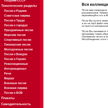
Поздний СССР
Вся коллекци
Тематические разделы
*Если вам запрещено 
Песни о Родине
расширением. Нажмите
Советская лирика
переименуйте его в M
Песни о Труде
*Если Вы хотите помес
а не на mp3 файл на
Песни о городах
останется неизменны
Праздничные песни
*Если Вы скачиваете 
программу таким обра
Морские песни
Скачивание песен в н
Несоблюдение этого п
Спортивные песни
Пионерские песни
Молодежные песни
Песни о Вождях
Песни о Героях
Революционные
Интернационал
Речи
Марши
Военные песни
Военная лирика
Песни о ВОВ
Плакаты
Самодеятельность