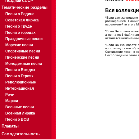
Поздний СССР
Тематические разделы
Вся коллекци
Песни о Родине
*Если вам запрещено 
Советская лирика
расширением. Нажмите
переименуйте его в M
Песни о Труде
*Если Вы хотите помес
Песни о городах
а не на mp3 файл на
останется неизменны
Праздничные песни
Морские песни
*Если Вы скачиваете 
программу таким обра
Спортивные песни
Скачивание песен в н
Несоблюдение этого п
Пионерские песни
Молодежные песни
Песни о Вождях
Песни о Героях
Революционные
Интернационал
Речи
Марши
Военные песни
Военная лирика
Песни о ВОВ
Плакаты
Самодеятельность