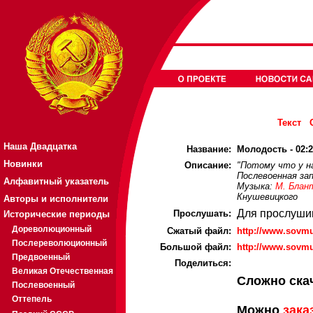
Текст
Наша Двадцатка
Название:
Молодость - 02:
Новинки
Описание:
"Потому что у н
Послевоенная за
Алфавитный указатель
Музыка:
М. Блан
Кнушевицкого
Авторы и исполнители
Для прослуши
Прослушать:
Исторические периоды
Дореволюционный
Cжатый файл:
http://www.sovm
Послереволюционный
Большой файл:
http://www.sovm
Предвоенный
Поделиться:
Великая Отечественная
Сложно ска
Послевоенный
Оттепель
Можно
зака