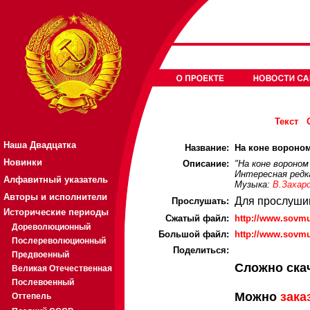
Текст
Наша Двадцатка
Название:
На коне вороном 
Новинки
Описание:
"На коне вороном
Интересная редка
Алфавитный указатель
Музыка:
В.Захар
Авторы и исполнители
Для прослуши
Прослушать:
Исторические периоды
Cжатый файл:
http://www.sovm
Дореволюционный
Большой файл:
http://www.sovm
Послереволюционный
Поделиться:
Предвоенный
Сложно ска
Великая Отечественная
Послевоенный
Можно
зака
Оттепель