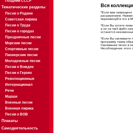
Поздний СССР
Вся коллекци
Тематические разделы
*Если вам запрещено 
Песни о Родине
расширением. Нажмите
Советская лирика
переименуйте его в M
Песни о Труде
*Если Вы хотите помес
а не на mp3 файл на
Песни о городах
останется неизменны
Праздничные песни
*Если Вы скачиваете 
программу таким обра
Морские песни
Скачивание песен в н
Несоблюдение этого п
Спортивные песни
Пионерские песни
Молодежные песни
Песни о Вождях
Песни о Героях
Революционные
Интернационал
Речи
Марши
Военные песни
Военная лирика
Песни о ВОВ
Плакаты
Самодеятельность