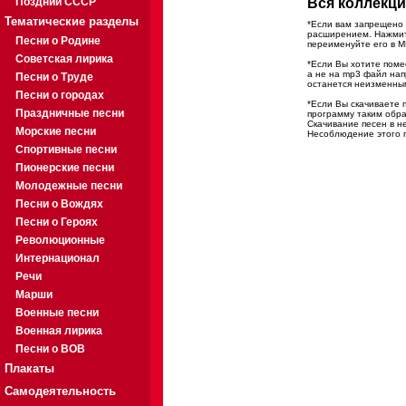
Поздний СССР
Вся коллекци
Тематические разделы
*Если вам запрещено 
расширением. Нажмите
Песни о Родине
переименуйте его в M
Советская лирика
*Если Вы хотите помес
а не на mp3 файл на
Песни о Труде
останется неизменны
Песни о городах
*Если Вы скачиваете 
Праздничные песни
программу таким обра
Скачивание песен в н
Морские песни
Несоблюдение этого п
Спортивные песни
Пионерские песни
Молодежные песни
Песни о Вождях
Песни о Героях
Революционные
Интернационал
Речи
Марши
Военные песни
Военная лирика
Песни о ВОВ
Плакаты
Самодеятельность