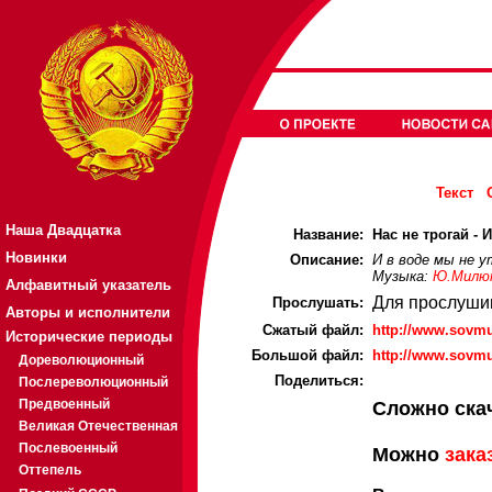
Текст
Наша Двадцатка
Название:
Нас не трогай - И
Новинки
Описание:
И в воде мы не у
Музыка:
Ю.Милю
Алфавитный указатель
Для прослуши
Прослушать:
Авторы и исполнители
Cжатый файл:
http://www.sovmu
Исторические периоды
Большой файл:
http://www.sovmu
Дореволюционный
Поделиться:
Послереволюционный
Предвоенный
Сложно ска
Великая Отечественная
Послевоенный
Можно
зака
Оттепель