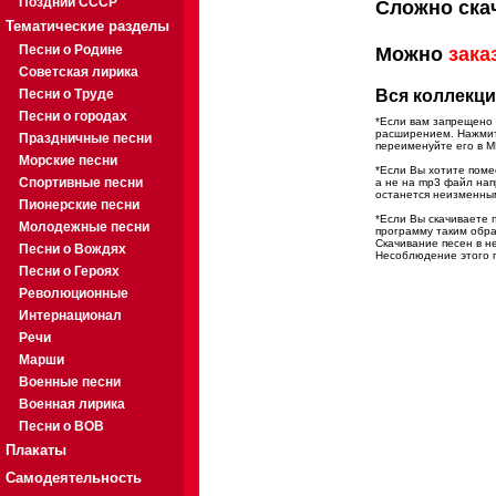
Поздний СССР
Сложно ска
Тематические разделы
Песни о Родине
Можно
зака
Советская лирика
Песни о Труде
Вся коллекци
Песни о городах
*Если вам запрещено 
расширением. Нажмите
Праздничные песни
переименуйте его в M
Морские песни
*Если Вы хотите помес
Спортивные песни
а не на mp3 файл на
останется неизменны
Пионерские песни
*Если Вы скачиваете 
Молодежные песни
программу таким обра
Скачивание песен в н
Песни о Вождях
Несоблюдение этого п
Песни о Героях
Революционные
Интернационал
Речи
Марши
Военные песни
Военная лирика
Песни о ВОВ
Плакаты
Самодеятельность