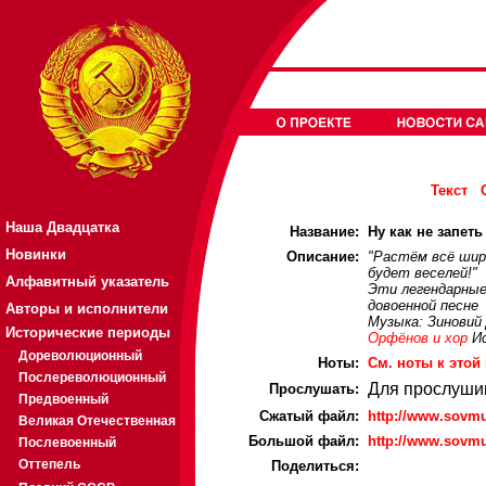
Текст
Наша Двадцатка
Название:
Ну как не запеть 
Новинки
Описание:
"Растём всё шире
будет веселей!"
Алфавитный указатель
Эти легендарные
довоенной песне
Авторы и исполнители
Музыка: Зиновий
Исторические периоды
Орфёнов и хор
Ис
Дореволюционный
Ноты:
Cм. ноты к этой
Послереволюционный
Для прослуши
Прослушать:
Предвоенный
Cжатый файл:
http://www.sovm
Великая Отечественная
Большой файл:
http://www.sovm
Послевоенный
Оттепель
Поделиться: