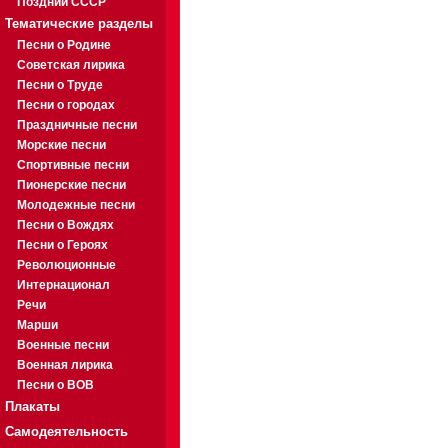
Поздний СССР
Тематические разделы
Песни о Родине
Советская лирика
Песни о Труде
Песни о городах
Праздничные песни
Морские песни
Спортивные песни
Пионерские песни
Молодежные песни
Песни о Вождях
Песни о Героях
Революционные
Интернационал
Речи
Марши
Военные песни
Военная лирика
Песни о ВОВ
Плакаты
Самодеятельность