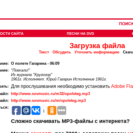
Загрузка файла
Текст
Обсудить
Уточнить информацию
Скач
ание:
О полете Гагарина - 06:09
ние:
"Поехали!"
Из журнала "Кругозор"
1961г. Исполняет: Юрий Гагарин Исполнение 1961г.
Для прослушивания необходимо установить
Adobe Fla
ать:
айл:
http://www.sovmusic.ru/m32/opoleteg.mp3
айл:
http://www.sovmusic.ru/m/opoleteg.mp3
ься:
1
Сложно скачивать MP3-файлы с интернета?