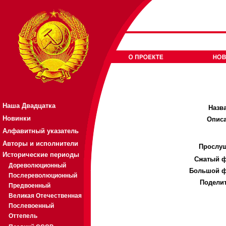
Наша Двадцатка
Назв
Новинки
Описа
Алфавитный указатель
Авторы и исполнители
Прослуш
Исторические периоды
Cжатый ф
Дореволюционный
Большой ф
Послереволюционный
Поделит
Предвоенный
Великая Отечественная
Послевоенный
Оттепель