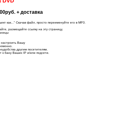
а DVD
00руб. + доставка
т как..." Скачав файл, просто переименуйте его в MP3.
айте, размещайте ссылку на эту страницу,
раницы
о настроить Вашу
ременно.
неудобства другим посетителям.
 к бану Ваших IP и/или подсети.