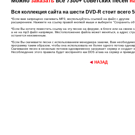
Можно
заказать
все 7300+ советских песен
н
Вся коллекция сайта на шести DVD-R стоит всего 5
*Если вам запрещено скачивать MP3, воспользуйтесь ссылкой на файл с другим
расширением. Нажмите на ссылку правой кнопкой мыши и выберите "Сохранить объек
*Если Вы хотите поместить ссылку на эту песню на форуме, в блоге или на своем с
а не на mp3 файл напрямую. Местоположение файла может меняться, а адрес ст
останется неизменным.
*Если Вы скачиваете песни с использованием менеджера закачки, Вам необходим
программу таким образом, чтобы она использовала не более одного потока однов
Скачивание песен в несколько потоков одновременно загружает сервер и создает 
Несоблюдение этого правила будет воспринято как DOS атака на сервер и приведет
НАЗАД