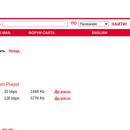
ать
Назад
sh Player
32 kbps
1448 Kb
Др.расш.
128 kbps
5778 Kb
Др.расш.