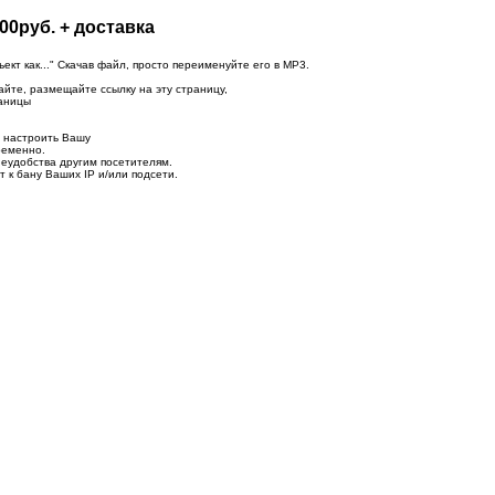
00руб. + доставка
т как..." Скачав файл, просто переименуйте его в MP3.
айте, размещайте ссылку на эту страницу,
раницы
о настроить Вашу
ременно.
неудобства другим посетителям.
 к бану Ваших IP и/или подсети.