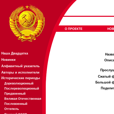
Наша Двадцатка
Назв
Новинки
Описа
Алфавитный указатель
Прослуш
Авторы и исполнители
Cжатый ф
Исторические периоды
Большой ф
Дореволюционный
Поделит
Послереволюционный
Предвоенный
Великая Отечественная
Послевоенный
Оттепель