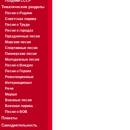
Поздний СССР
Тематические разделы
Песни о Родине
Советская лирика
Песни о Труде
Песни о городах
Праздничные песни
Морские песни
Спортивные песни
Пионерские песни
Молодежные песни
Песни о Вождях
Песни о Героях
Революционные
Интернационал
Речи
Марши
Военные песни
Военная лирика
Песни о ВОВ
Плакаты
Самодеятельность