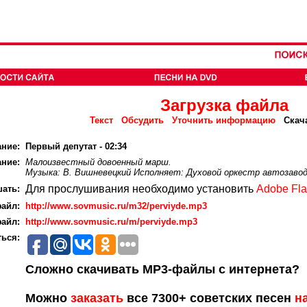
Загрузка файла
Текст
Обсудить
Уточнить информацию
Скач
ание:
Первый депутат - 02:34
ние:
Малоизвестный довоенный марш.
Музыка: В. Вишневецкий Исполняет: Духовой оркестр автозавод
Для прослушивания необходимо установить
Adobe Fla
ать:
айл:
http://www.sovmusic.ru/m32/perviyde.mp3
айл:
http://www.sovmusic.ru/m/perviyde.mp3
ься:
Сложно скачивать MP3-файлы с интернета?
Можно
заказать
все 7300+ советских песен
н