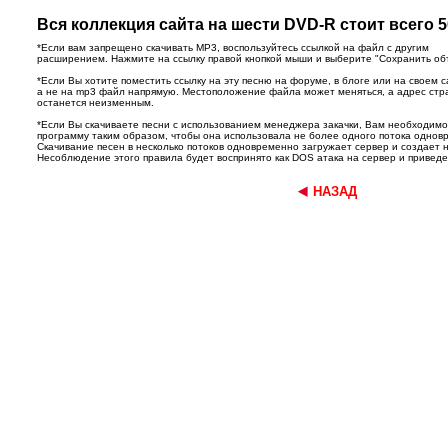
Вся коллекция сайта на шести DVD-R стоит всего 5
*Если вам запрещено скачивать MP3, воспользуйтесь ссылкой на файл с другим
расширением. Нажмите на ссылку правой кнопкой мыши и выберите "Сохранить объек
*Если Вы хотите поместить ссылку на эту песню на форуме, в блоге или на своем с
а не на mp3 файл напрямую. Местоположение файла может меняться, а адрес ст
останется неизменным.
*Если Вы скачиваете песни с использованием менеджера закачки, Вам необходим
программу таким образом, чтобы она использовала не более одного потока однов
Скачивание песен в несколько потоков одновременно загружает сервер и создает 
Несоблюдение этого правила будет воспринято как DOS атака на сервер и приведет
НАЗАД