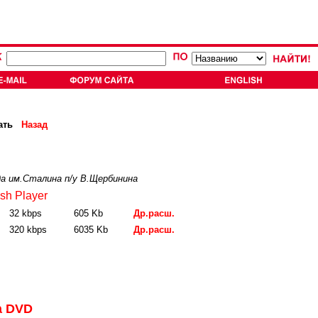
ать
Назад
а им.Сталина п/у В.Щербинина
sh Player
32 kbps
605 Kb
Др.расш.
320 kbps
6035 Kb
Др.расш.
а DVD