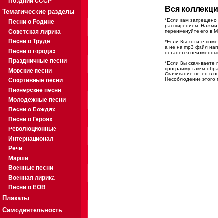
Поздний СССР
Вся коллекци
Тематические разделы
*Если вам запрещено 
Песни о Родине
расширением. Нажмите
Советская лирика
переименуйте его в M
Песни о Труде
*Если Вы хотите помес
а не на mp3 файл на
Песни о городах
останется неизменны
Праздничные песни
*Если Вы скачиваете 
программу таким обра
Морские песни
Скачивание песен в н
Несоблюдение этого п
Спортивные песни
Пионерские песни
Молодежные песни
Песни о Вождях
Песни о Героях
Революционные
Интернационал
Речи
Марши
Военные песни
Военная лирика
Песни о ВОВ
Плакаты
Самодеятельность