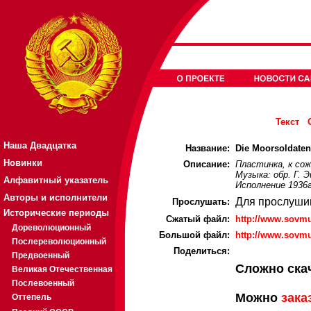
Текст
Наша Двадцатка
Название:
Die Moorsoldaten
Новинки
Описание:
Пластинка, к сож
Музыка: обр. Г. 
Алфавитный указатель
Исполнение 1936г
Авторы и исполнители
Для прослуши
Прослушать:
Исторические периоды
Cжатый файл:
http://www.sovm
Дореволюционный
Большой файл:
http://www.sovm
Послереволюционный
Поделиться:
Предвоенный
Сложно ска
Великая Отечественная
Послевоенный
Можно
зака
Оттепель