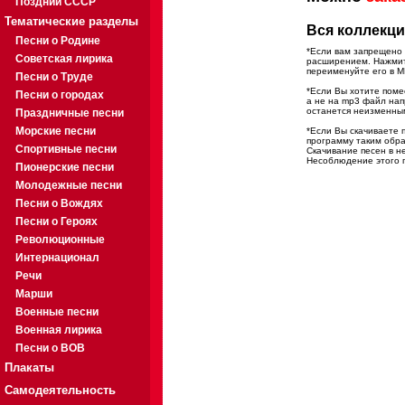
Поздний СССР
Тематические разделы
Вся коллекци
Песни о Родине
*Если вам запрещено 
Советская лирика
расширением. Нажмите
переименуйте его в M
Песни о Труде
*Если Вы хотите помес
Песни о городах
а не на mp3 файл на
останется неизменны
Праздничные песни
Морские песни
*Если Вы скачиваете 
программу таким обра
Спортивные песни
Скачивание песен в н
Несоблюдение этого п
Пионерские песни
Молодежные песни
Песни о Вождях
Песни о Героях
Революционные
Интернационал
Речи
Марши
Военные песни
Военная лирика
Песни о ВОВ
Плакаты
Самодеятельность