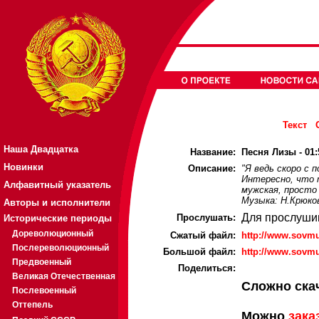
Текст
Наша Двадцатка
Название:
Песня Лизы - 01:
Новинки
Описание:
"Я ведь скоро с п
Интересно, что 
Алфавитный указатель
мужская, просто
Музыка: Н.Крюко
Авторы и исполнители
Для прослуши
Прослушать:
Исторические периоды
Дореволюционный
Cжатый файл:
http://www.sovmu
Послереволюционный
Большой файл:
http://www.sovmu
Предвоенный
Поделиться:
Великая Отечественная
Сложно ска
Послевоенный
Оттепель
Можно
зака