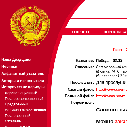
Текст
Наша Двадцатка
Название:
Победа - 02:35
Новинки
Описание:
Великолепный ма
Музыка: М. Стар
Алфавитный указатель
Исполнение 1945г
Авторы и исполнители
Для прослуши
Прослушать:
Исторические периоды
Cжатый файл:
http://www.sovm
Дореволюционный
Большой файл:
http://www.sovm
Послереволюционный
Поделиться:
Предвоенный
Сложно ска
Великая Отечественная
Послевоенный
Можно
зака
Оттепель