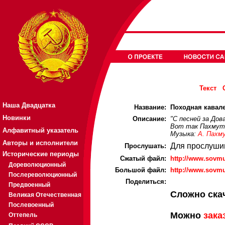
Текст
Наша Двадцатка
Название:
Походная кавале
Новинки
Описание:
"С песней за Дов
Вот так Пахмут
Алфавитный указатель
Музыка:
А. Пахм
Авторы и исполнители
Для прослуши
Прослушать:
Исторические периоды
Cжатый файл:
http://www.sovm
Дореволюционный
Большой файл:
http://www.sovm
Послереволюционный
Поделиться:
Предвоенный
Сложно ска
Великая Отечественная
Послевоенный
Можно
зака
Оттепель