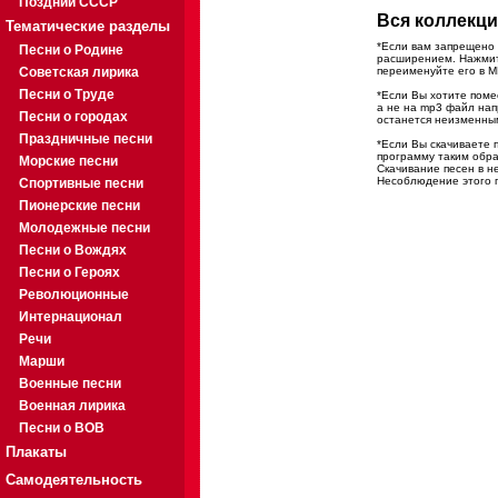
Поздний СССР
Вся коллекци
Тематические разделы
*Если вам запрещено 
Песни о Родине
расширением. Нажмите
Советская лирика
переименуйте его в M
Песни о Труде
*Если Вы хотите помес
а не на mp3 файл на
Песни о городах
останется неизменны
Праздничные песни
*Если Вы скачиваете 
программу таким обра
Морские песни
Скачивание песен в н
Несоблюдение этого п
Спортивные песни
Пионерские песни
Молодежные песни
Песни о Вождях
Песни о Героях
Революционные
Интернационал
Речи
Марши
Военные песни
Военная лирика
Песни о ВОВ
Плакаты
Самодеятельность