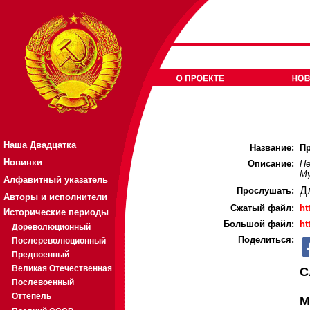
Наша Двадцатка
Название:
Пр
Новинки
Описание:
Не
Му
Алфавитный указатель
Д
Прослушать:
Авторы и исполнители
Cжатый файл:
ht
Исторические периоды
Большой файл:
ht
Дореволюционный
Поделиться:
Послереволюционный
Предвоенный
Великая Отечественная
С
Послевоенный
Оттепель
М