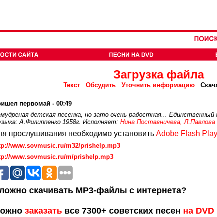
Загрузка файла
Текст
Обсудить
Уточнить информацию
Скач
ишел первомай - 00:49
мудреная детская песенка, но зато очень радостная... Единственный 
зыка: А.Филиппенко 1958г. Исполняет:
Нина Поставничева, Л.Павлова 
ля прослушивания необходимо установить
Adobe Flash Play
tp://www.sovmusic.ru/m32/prishelp.mp3
tp://www.sovmusic.ru/m/prishelp.mp3
ложно скачивать MP3-файлы с интернета?
ожно
заказать
все 7300+ советских песен
на DVD