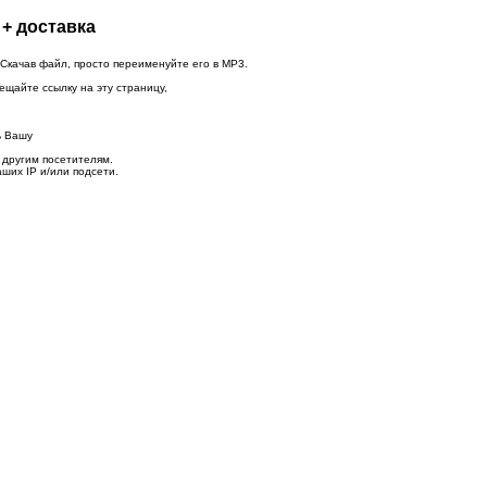
 + доставка
 Скачав файл, просто переименуйте его в MP3.
ещайте ссылку на эту страницу,
ь Вашу
 другим посетителям.
ших IP и/или подсети.