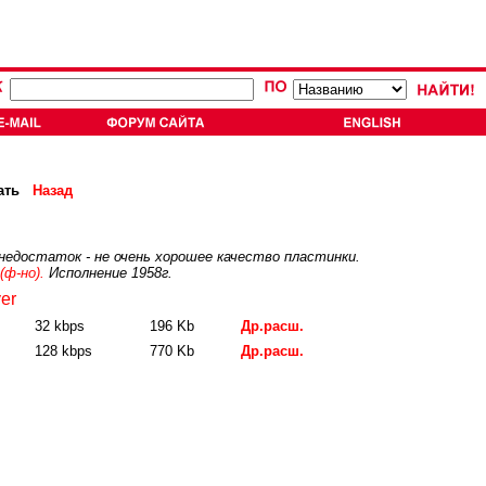
ать
Назад
недостаток - не очень хорошее качество пластинки.
(ф-но).
Исполнение 1958г.
er
32 kbps
196 Kb
Др.расш.
128 kbps
770 Kb
Др.расш.