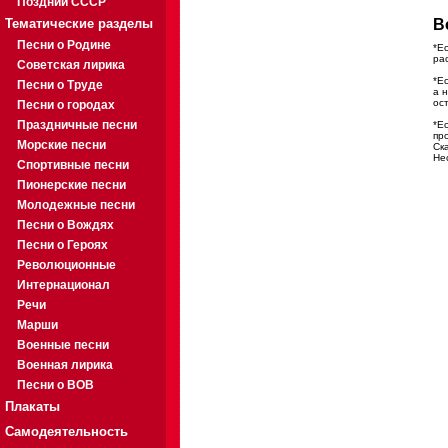
Поздний СССР
Тематические разделы
В
Песни о Родине
*Е
ра
Советская лирика
*Е
Песни о Труде
а 
ос
Песни о городах
Праздничные песни
*Е
пр
Морские песни
Ск
Не
Спортивные песни
Пионерские песни
Молодежные песни
Песни о Вождях
Песни о Героях
Революционные
Интернационал
Речи
Марши
Военные песни
Военная лирика
Песни о ВОВ
Плакаты
Самодеятельность