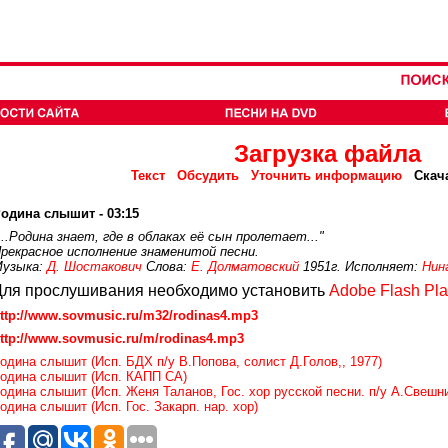
Загрузка файла
Текст
Обсудить
Уточнить информацию
Скач
одина слышит - 03:15
...Родина знает, где в облаках её сын пролетает..."
рекрасное исполнение знаменитой песни.
узыка:
Д. Шостакович
Слова:
Е. Долматовский
1951г. Исполняет:
Нин
Для прослушивания необходимо установить
Adobe Flash Pla
ttp://www.sovmusic.ru/m32/rodinas4.mp3
ttp://www.sovmusic.ru/m/rodinas4.mp3
одина слышит (Исп. БДХ п/у В.Попова, солист Д.Голов,, 1977)
одина слышит (Исп. КАПП СА)
одина слышит (Исп. Женя Таланов, Гос. хор русской песни. п/у А.Свешни
одина слышит (Исп. Гос. Закарп. нар. хор)