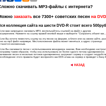
Сложно скачивать MP3-файлы с интернета?
Можно
заказать
все 7300+ советских песен
на DV
Вся коллекция сайта на шести DVD-R стоит всего 500руб
Если вам запрещено скачивать MP3, воспользуйтесь ссылкой на файл с другим
асширением. Нажмите на ссылку правой кнопкой мыши и выберите "Сохранить объект как...
Если Вы хотите поместить ссылку на эту песню на форуме, в блоге или на своем сайте, ра
 не на mp3 файл напрямую. Местоположение файла может меняться, а адрес страницы
станется неизменным.
Если Вы скачиваете песни с использованием менеджера закачки, Вам необходимо настрои
рограмму таким образом, чтобы она использовала не более одного потока одновременно.
качивание песен в несколько потоков одновременно загружает сервер и создает неудобств
есоблюдение этого правила будет воспринято как DOS атака на сервер и приведет к бану 
НАЗАД