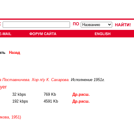
ать
Назад
а Поставничева. Хор п/у К. Сахарова.
Исполнение 1951г.
yer
32 kbps
769 Kb
Др.расш.
192 kbps
4591 Kb
Др.расш.
кова, 1951)