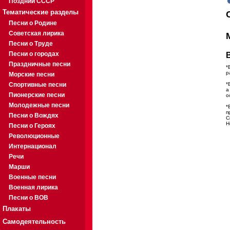
Поздний СССР
Тематические разделы
Песни о Родине
Советская лирика
Песни о Труде
Песни о городах
Праздничные песни
*
р
Морские песни
Спортивные песни
*
а
Пионерские песни
о
Молодежные песни
*
п
Песни о Вождях
С
Н
Песни о Героях
Революционные
Интернационал
Речи
Марши
Военные песни
Военная лирика
Песни о ВОВ
Плакаты
Самодеятельность