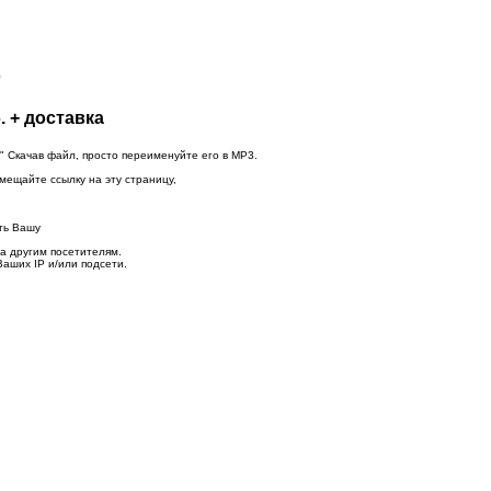
D
. + доставка
" Скачав файл, просто переименуйте его в MP3.
змещайте ссылку на эту страницу,
ть Вашу
а другим посетителям.
Ваших IP и/или подсети.