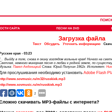
Загрузка файла
Текст
Обсудить
Уточнить информацию
Скач
Русские края - 03:23
"... Выйду в поле, снова я окину взглядом вольные края! Ничего на свет
Светлая, немного минорная песня о любви к родной земле, по существу 
Музыка:
Павел Аедоницкий
Слова: Юрий Полухин 1962г. Исполняет:
Нин
Для прослушивания необходимо установить
Adobe Flash Pl
http://www.sovmusic.ru/m32/russkiek.mp3
http://www.sovmusic.ru/m/russkiek.mp3
2
Сложно скачивать MP3-файлы с интернета?