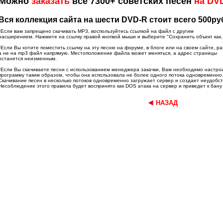
Можно
заказать
все 7300+ советских песен
на DV
Вся коллекция сайта на шести DVD-R стоит всего 500руб
*Если вам запрещено скачивать MP3, воспользуйтесь ссылкой на файл с другим
расширением. Нажмите на ссылку правой кнопкой мыши и выберите "Сохранить объект как..
*Если Вы хотите поместить ссылку на эту песню на форуме, в блоге или на своем сайте, р
а не на mp3 файл напрямую. Местоположение файла может меняться, а адрес страницы
останется неизменным.
*Если Вы скачиваете песни с использованием менеджера закачки, Вам необходимо настро
программу таким образом, чтобы она использовала не более одного потока одновременно
Скачивание песен в несколько потоков одновременно загружает сервер и создает неудобст
Несоблюдение этого правила будет воспринято как DOS атака на сервер и приведет к бану
НАЗАД