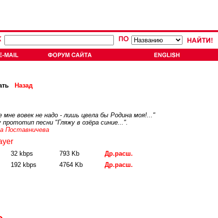
ать
Назад
е мне вовек не надо - лишь цвела бы Родина моя!..."
прототип песни "Гляжу в озёра синие...".
а Поставничева
ayer
32 kbps
793 Kb
Др.расш.
192 kbps
4764 Kb
Др.расш.