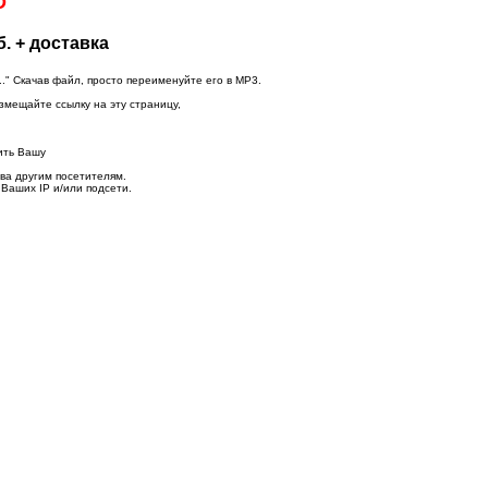
D
. + доставка
." Скачав файл, просто переименуйте его в MP3.
азмещайте ссылку на эту страницу,
ить Вашу
.
ва другим посетителям.
 Ваших IP и/или подсети.