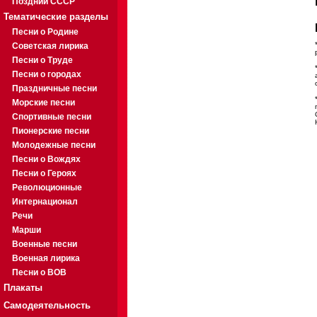
Поздний СССР
Тематические разделы
Песни о Родине
Советская лирика
Песни о Труде
Песни о городах
Праздничные песни
Морские песни
Спортивные песни
Пионерские песни
Молодежные песни
Песни о Вождях
Песни о Героях
Революционные
Интернационал
Речи
Марши
Военные песни
Военная лирика
Песни о ВОВ
Плакаты
Самодеятельность