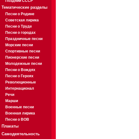
Поздний СССР
Тематические разделы
Песни о Родине
Советская лирика
Песни о Труде
Песни о городах
Праздничные песни
Морские песни
Спортивные песни
Пионерские песни
Молодежные песни
Песни о Вождях
Песни о Героях
Революционные
Интернационал
Речи
Марши
Военные песни
Военная лирика
Песни о ВОВ
Плакаты
Самодеятельность