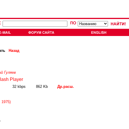
ать
Назад
й Гуляев
lash Player
32 kbps
862 Kb
Др.расш.
 1975)
?