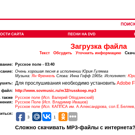
Загрузка файла
Текст
Обсудить
Уточнить информацию
Скач
вание:
Русское поле - 03:40
сание:
Очень хорошая песня в исполнении Юрия Гуляева
Музыка:
Ян Френкель
Слова: Инна Гофф 1965г. Исполняет:
Юри
Для прослушивания необходимо установить
Adobe F
ушать:
 файл:
http://www.sovmusic.ru/m32/russkoep.mp3
 также
Русское поле (Исп. Валерий Ободзинский)
нения:
Русское Поле (Исп. Владимир Ивашов)
Русское поле (Исп. КАППСА им. А.Александрова, сол.Е.Беляев,
иться:
3
1
Сложно скачивать MP3-файлы с интернета