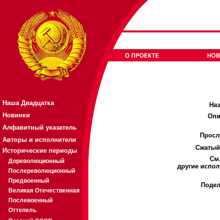
Наша Двадцатка
Наз
Новинки
Опи
Алфавитный указатель
Просл
Авторы и исполнители
Cжатый
Исторические периоды
См.
Дореволюционный
другие испол
Послереволюционный
Предвоенный
Подел
Великая Отечественная
Послевоенный
Оттепель