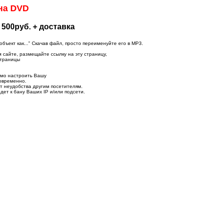
на DVD
 500руб. + доставка
ъект как..." Скачав файл, просто переименуйте его в MP3.
м сайте, размещайте ссылку на эту страницу,
страницы
имо настроить Вашу
новременно.
т неудобства другим посетителям.
дет к бану Ваших IP и/или подсети.