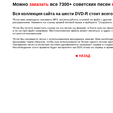
Можно
заказать
все 7300+ советских песен
Вся коллекция сайта на шести DVD-R стоит всего
*Если вам запрещено скачивать MP3, воспользуйтесь ссылкой на файл с другим
расширением. Нажмите на ссылку правой кнопкой мыши и выберите "Сохранить об
*Если Вы хотите поместить ссылку на эту песню на форуме, в блоге или на свое
а не на mp3 файл напрямую. Местоположение файла может меняться, а адрес 
останется неизменным.
*Если Вы скачиваете песни с использованием менеджера закачки, Вам необход
программу таким образом, чтобы она использовала не более одного потока од
Скачивание песен в несколько потоков одновременно загружает сервер и создае
Несоблюдение этого правила будет воспринято как DOS атака на сервер и приве
НАЗАД