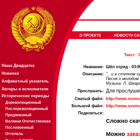
Текст
Наша Двадцатка
Название:
Шёл отряд - 03:0
Новинки
Описание:
"...и в степном 
Песня о молодом
Алфавитный указатель
Музыка: Л. Шварц
Авторы и исполнители
Для прослуши
Прослушать:
Исторические периоды
Cжатый файл:
http://www.sovmu
Дореволюционный
Большой файл:
http://www.sovmu
Послереволюционный
Поделиться:
Предвоенный
Сложно ска
Великая Отечественная
Послевоенный
Можно
зака
Оттепель