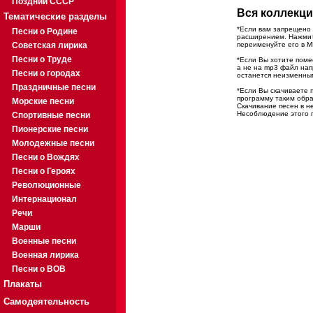
Поздний СССР
Вся коллекци
Тематические разделы
*Если вам запрещено 
Песни о Родине
расширением. Нажмите
Советская лирика
переименуйте его в M
Песни о Труде
*Если Вы хотите помес
а не на mp3 файл на
Песни о городах
останется неизменны
Праздничные песни
*Если Вы скачиваете 
программу таким обра
Морские песни
Скачивание песен в н
Несоблюдение этого п
Спортивные песни
Пионерские песни
Молодежные песни
Песни о Вождях
Песни о Героях
Революционные
Интернационал
Речи
Марши
Военные песни
Военная лирика
Песни о ВОВ
Плакаты
Самодеятельность