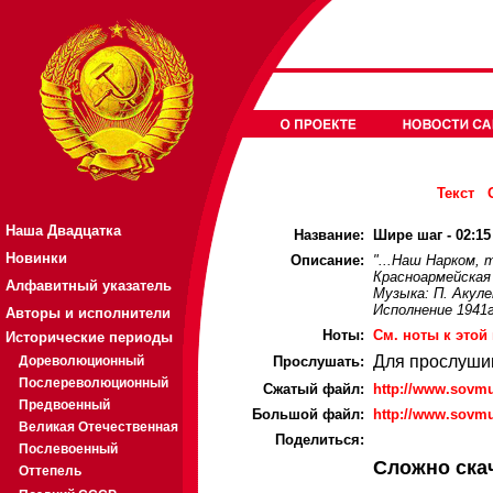
Текст
Наша Двадцатка
Название:
Шире шаг - 02:15
Новинки
Описание:
"...Наш Нарком, 
Красноармейская
Алфавитный указатель
Музыка: П. Акуле
Исполнение 1941г
Авторы и исполнители
Ноты:
Cм. ноты к этой
Исторические периоды
Для прослуши
Дореволюционный
Прослушать:
Послереволюционный
Cжатый файл:
http://www.sovmu
Предвоенный
Большой файл:
http://www.sovmu
Великая Отечественная
Поделиться:
Послевоенный
Сложно ска
Оттепель