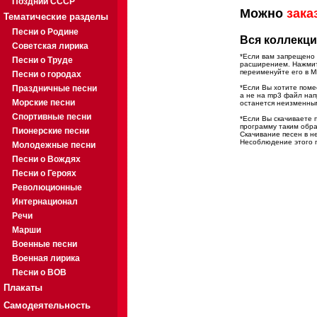
Поздний СССР
Можно
зака
Тематические разделы
Песни о Родине
Вся коллекци
Советская лирика
*Если вам запрещено 
Песни о Труде
расширением. Нажмите
переименуйте его в M
Песни о городах
Праздничные песни
*Если Вы хотите помес
а не на mp3 файл на
Морские песни
останется неизменны
Спортивные песни
*Если Вы скачиваете 
программу таким обра
Пионерские песни
Скачивание песен в н
Несоблюдение этого п
Молодежные песни
Песни о Вождях
Песни о Героях
Революционные
Интернационал
Речи
Марши
Военные песни
Военная лирика
Песни о ВОВ
Плакаты
Самодеятельность