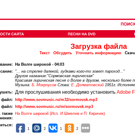
Загрузка файла
Текст
Обсудить
Уточнить информацию
Скач
вание:
На Волге широкой - 04:03
сание:
"... на стрелке далекой, гудками кого-то зовет пароход..."
Другое название:"Сормовская лирическая"
Красивая лирическая песня о Волге в другом, несколько более 
Музыка:
Б. Мокроусов
Слова:
Е. Долматовский
1951г. Исполня
Для прослушивания необходимо установить
Adobe F
ушать:
 файл:
http://www.sovmusic.ru/m32/sormovsk.mp3
 файл:
http://www.sovmusic.ru/m/sormovsk.mp3
 также
На Волге широкой (Исп. И.Шмелев и П. Киричек)
нения:
иться:
1
2
1
2