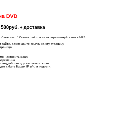
?
на DVD
 500руб. + доставка
ъект как..." Скачав файл, просто переименуйте его в MP3.
м сайте, размещайте ссылку на эту страницу,
страницы
имо настроить Вашу
новременно.
т неудобства другим посетителям.
дет к бану Ваших IP и/или подсети.