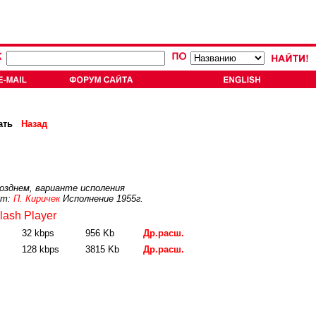
ать
Назад
позднем, варианте исполения
ет:
П. Киричек
Исполнение 1955г.
lash Player
32 kbps
956 Kb
Др.расш.
128 kbps
3815 Kb
Др.расш.