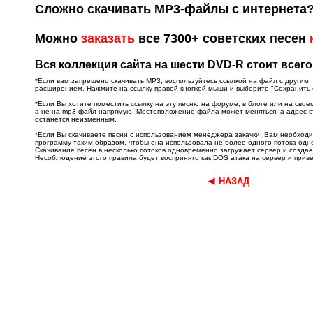
Сложно скачивать MP3-файлы с интернета
Можно
заказать
все 7300+ советских песен
Вся коллекция сайта на шести DVD-R стоит всего
*Если вам запрещено скачивать MP3, воспользуйтесь ссылкой на файл с другим
расширением. Нажмите на ссылку правой кнопкой мыши и выберите "Сохранить об
*Если Вы хотите поместить ссылку на эту песню на форуме, в блоге или на свое
а не на mp3 файл напрямую. Местоположение файла может меняться, а адрес 
останется неизменным.
*Если Вы скачиваете песни с использованием менеджера закачки, Вам необход
программу таким образом, чтобы она использовала не более одного потока од
Скачивание песен в несколько потоков одновременно загружает сервер и создае
Несоблюдение этого правила будет воспринято как DOS атака на сервер и приве
НАЗАД