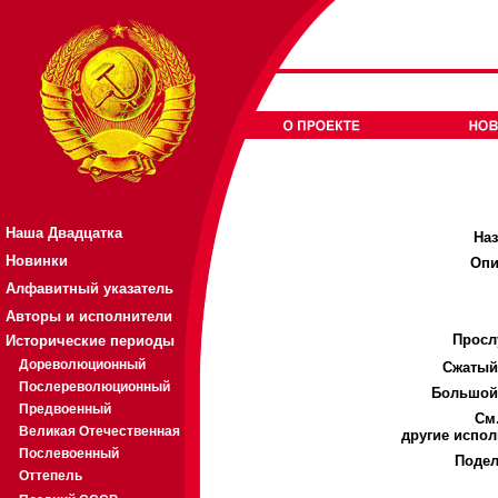
Наша Двадцатка
Наз
Новинки
Опи
Алфавитный указатель
Авторы и исполнители
Просл
Исторические периоды
Дореволюционный
Cжатый
Послереволюционный
Большой
Предвоенный
См.
Великая Отечественная
другие испол
Послевоенный
Подел
Оттепель