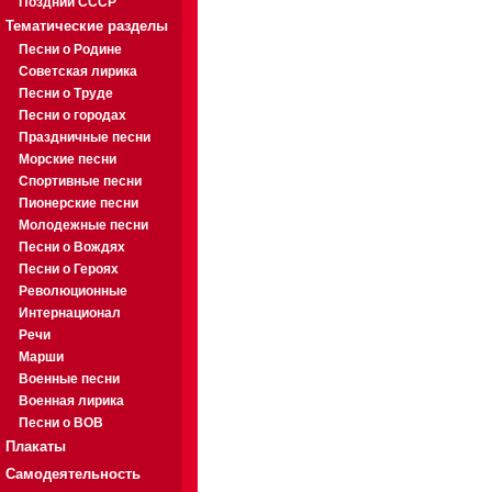
Поздний СССР
Тематические разделы
Песни о Родине
Советская лирика
Песни о Труде
Песни о городах
Праздничные песни
Морские песни
Спортивные песни
Пионерские песни
Молодежные песни
Песни о Вождях
Песни о Героях
Революционные
Интернационал
Речи
Марши
Военные песни
Военная лирика
Песни о ВОВ
Плакаты
Самодеятельность