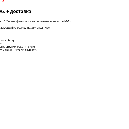
VD
б. + доставка
.." Скачав файл, просто переименуйте его в MP3.
размещайте ссылку на эту страницу,
роить Вашу
о.
ства другим посетителям.
у Ваших IP и/или подсети.