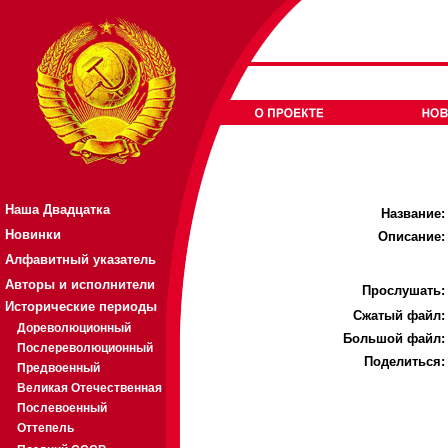
Наша Двадцатка
Название:
Новинки
Описание:
Алфавитный указатель
Авторы и исполнители
Прослушать:
Исторические периоды
Cжатый файл:
Дореволюционный
Большой файл:
Послереволюционный
Поделиться:
Предвоенный
Великая Отечественная
Послевоенный
Оттепель