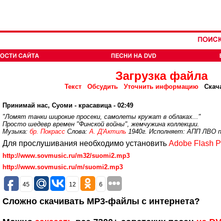
Загрузка файла
Текст
Обсудить
Уточнить информацию
Скач
Принимай нас, Суоми - красавица - 02:49
"Ломят танки широкие просеки, самолеты кружат в облаках..."
Просто шедевр времен "Финской войны", жемчужина коллекции.
Музыка:
бр. Покрасс
Слова:
А. Д'Актиль
1940г. Исполняет: АПП ЛВО п/
Для прослушивания необходимо установить
Adobe Flash P
http://www.sovmusic.ru/m32/suomi2.mp3
http://www.sovmusic.ru/m/suomi2.mp3
45
12
6
Сложно скачивать MP3-файлы с интернета?