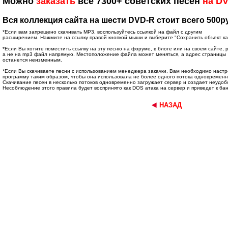
Можно
заказать
все 7300+ советских песен
на D
Вся коллекция сайта на шести DVD-R стоит всего 500ру
*Если вам запрещено скачивать MP3, воспользуйтесь ссылкой на файл с другим
расширением. Нажмите на ссылку правой кнопкой мыши и выберите "Сохранить объект как.
*Если Вы хотите поместить ссылку на эту песню на форуме, в блоге или на своем сайте, 
а не на mp3 файл напрямую. Местоположение файла может меняться, а адрес страницы
останется неизменным.
*Если Вы скачиваете песни с использованием менеджера закачки, Вам необходимо наст
программу таким образом, чтобы она использовала не более одного потока одновременн
Скачивание песен в несколько потоков одновременно загружает сервер и создает неудоб
Несоблюдение этого правила будет воспринято как DOS атака на сервер и приведет к бан
НАЗАД