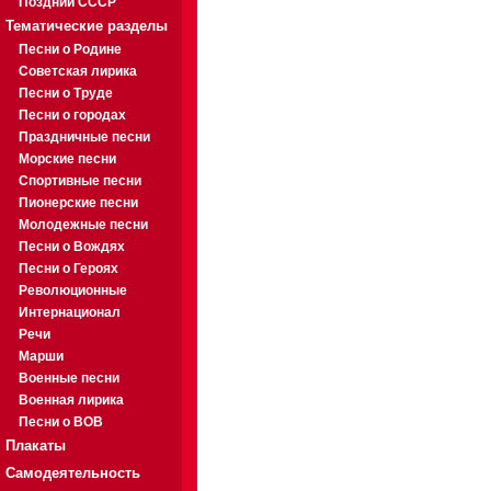
Поздний СССР
Тематические разделы
Песни о Родине
Советская лирика
Песни о Труде
Песни о городах
Праздничные песни
Морские песни
Спортивные песни
Пионерские песни
Молодежные песни
Песни о Вождях
Песни о Героях
Революционные
Интернационал
Речи
Марши
Военные песни
Военная лирика
Песни о ВОВ
Плакаты
Самодеятельность