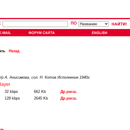
ать
Назад
р А. Анисимова, сол. Н. Котов Исполнение 1940г.
layer
32 kbps
662 Kb
Др.расш.
128 kbps
2645 Kb
Др.расш.