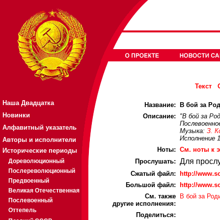
Текст
Наша Двадцатка
Название:
В бой за Род
Новинки
Описание:
"В бой за Ро
Послевоенно
Алфавитный указатель
Музыка:
З. 
Исполнение 1
Авторы и исполнители
Ноты:
Cм. ноты к 
Исторические периоды
Для просл
Дореволюционный
Прослушать:
Послереволюционный
Cжатый файл:
http://www.
Предвоенный
Большой файл:
http://www.
Великая Отечественная
См. также
В бой за Род
Послевоенный
другие исполнения:
Оттепель
Поделиться: