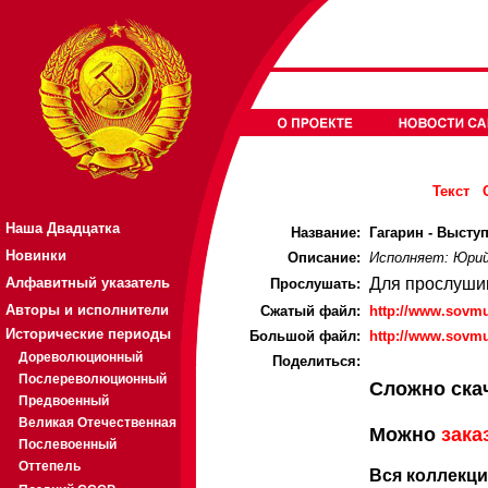
Текст
Наша Двадцатка
Название:
Гагарин - Высту
Новинки
Описание:
Исполняет: Юрий
Алфавитный указатель
Для прослуши
Прослушать:
Авторы и исполнители
Cжатый файл:
http://www.sovmu
Исторические периоды
Большой файл:
http://www.sovmu
Дореволюционный
Поделиться:
Послереволюционный
Сложно ска
Предвоенный
Великая Отечественная
Можно
зака
Послевоенный
Оттепель
Вся коллекци