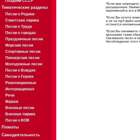
Поздний СССР
*Если вам запрещено 
Тематические разделы
расширением. Нажмите
переименуйте его в M
Песни о Родине
*Если Вы хотите помес
Советская лирика
а не на mp3 файл на
останется неизменны
Песни о Труде
*Если Вы скачиваете 
Песни о городах
программу таким обра
Скачивание песен в н
Праздничные песни
Несоблюдение этого п
Морские песни
Спортивные песни
Пионерские песни
Молодежные песни
Песни о Вождях
Песни о Героях
Революционные
Интернационал
Речи
Марши
Военные песни
Военная лирика
Песни о ВОВ
Плакаты
Самодеятельность