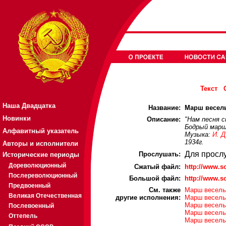
Текст
Наша Двадцатка
Название:
Марш веселы
Новинки
Описание:
"Нам песня с
Бодрый марш
Алфавитный указатель
Музыка:
И. 
1934г.
Авторы и исполнители
Для просл
Прослушать:
Исторические периоды
Дореволюционный
Cжатый файл:
http://www.s
Послереволюционный
Большой файл:
http://www.s
Предвоенный
См. также
Марш веселых
Великая Отечественная
другие исполнения:
Марш веселых
Марш веселых
Послевоенный
Марш веселых
Оттепель
Марш веселых