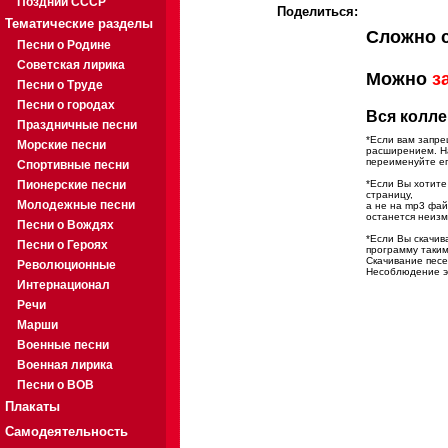
Поздний СССР
Поделиться:
Тематические разделы
Сложно 
Песни о Родине
Советская лирика
Можно
з
Песни о Труде
Песни о городах
Вся колле
Праздничные песни
*Если вам запре
Морские песни
расширением. На
переименуйте ег
Спортивные песни
Пионерские песни
*Если Вы хотите
страницу,
Молодежные песни
а не на mp3 фа
останется неиз
Песни о Вождях
*Если Вы скачив
Песни о Героях
программу таким
Скачивание песе
Революционные
Несоблюдение эт
Интернационал
Речи
Марши
Военные песни
Военная лирика
Песни о ВОВ
Плакаты
Самодеятельность