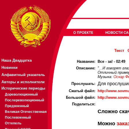
Текст
Наша Двадцатка
Название:
Все - за! - 02:49
Новинки
Описание:
"...И говорят гла
Отличный пример
Алфавитный указатель
Музыка:
Оскар Ф
Авторы и исполнители
Для прослуши
Прослушать:
Исторические периоды
Cжатый файл:
http://www.sovm
Дореволюционный
Большой файл:
http://www.sovm
Послереволюционный
Поделиться:
Предвоенный
Сложно ска
Великая Отечественная
Послевоенный
Можно
зака
Оттепель