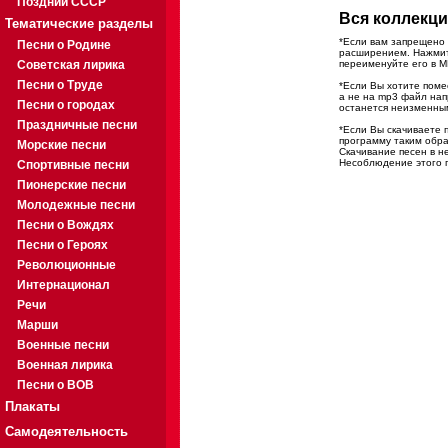
Поздний СССР
Вся коллекци
Тематические разделы
*Если вам запрещено 
Песни о Родине
расширением. Нажмите
Советская лирика
переименуйте его в M
Песни о Труде
*Если Вы хотите помес
а не на mp3 файл на
Песни о городах
останется неизменны
Праздничные песни
*Если Вы скачиваете 
программу таким обра
Морские песни
Скачивание песен в н
Несоблюдение этого п
Спортивные песни
Пионерские песни
Молодежные песни
Песни о Вождях
Песни о Героях
Революционные
Интернационал
Речи
Марши
Военные песни
Военная лирика
Песни о ВОВ
Плакаты
Самодеятельность