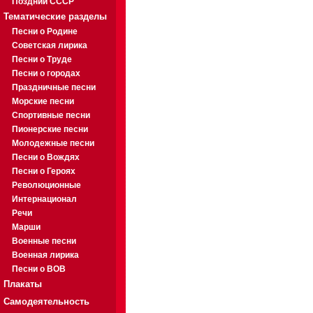
Поздний СССР
Тематические разделы
Песни о Родине
Советская лирика
Песни о Труде
Песни о городах
Праздничные песни
Морские песни
Спортивные песни
Пионерские песни
Молодежные песни
Песни о Вождях
Песни о Героях
Революционные
Интернационал
Речи
Марши
Военные песни
Военная лирика
Песни о ВОВ
Плакаты
Самодеятельность