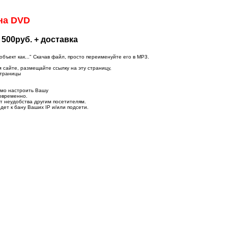
на DVD
 500руб. + доставка
ъект как..." Скачав файл, просто переименуйте его в MP3.
м сайте, размещайте ссылку на эту страницу,
страницы
имо настроить Вашу
новременно.
т неудобства другим посетителям.
дет к бану Ваших IP и/или подсети.