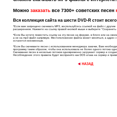
Можно
заказать
все 7300+ советских песен
Вся коллекция сайта на шести DVD-R стоит всего
*Если вам запрещено скачивать MP3, воспользуйтесь ссылкой на файл с другим
расширением. Нажмите на ссылку правой кнопкой мыши и выберите "Сохранить об
*Если Вы хотите поместить ссылку на эту песню на форуме, в блоге или на свое
а не на mp3 файл напрямую. Местоположение файла может меняться, а адрес 
останется неизменным.
*Если Вы скачиваете песни с использованием менеджера закачки, Вам необход
программу таким образом, чтобы она использовала не более одного потока од
Скачивание песен в несколько потоков одновременно загружает сервер и создае
Несоблюдение этого правила будет воспринято как DOS атака на сервер и приве
НАЗАД