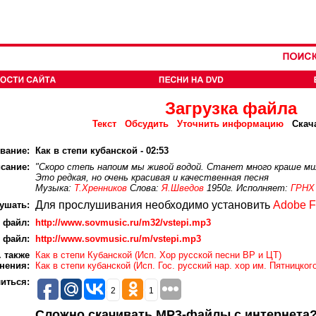
Загрузка файла
Текст
Обсудить
Уточнить информацию
Скач
вание:
Как в степи кубанской - 02:53
сание:
"Скоро степь напоим мы живой водой. Станет много краше ми
Это редкая, но очень красивая и качественная песня
Музыка:
Т.Хренников
Слова:
Я.Шведов
1950г. Исполняет:
ГРНХ
Для прослушивания необходимо установить
Adobe F
ушать:
 файл:
http://www.sovmusic.ru/m32/vstepi.mp3
 файл:
http://www.sovmusic.ru/m/vstepi.mp3
 также
Как в степи Кубанской (Исп. Хор русской песни ВР и ЦТ)
нения:
Как в степи кубанской (Исп. Гос. русский нар. хор им. Пятницкого
иться:
2
1
Сложно скачивать MP3-файлы с интернета