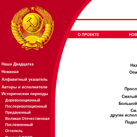
Наша Двадцатка
Наз
Новинки
Опи
Алфавитный указатель
Авторы и исполнители
Просл
Исторические периоды
Cжатый
Дореволюционный
Большой
Послереволюционный
См.
Предвоенный
другие испол
Великая Отечественная
Подел
Послевоенный
Оттепель