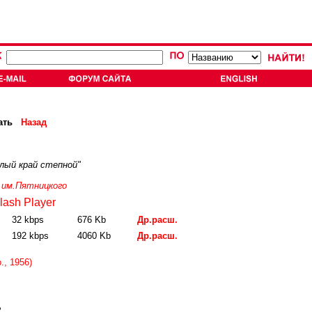
ать
Назад
лый край степной"
 им.Пятницкого
lash Player
32 kbps
676 Kb
Др.расш.
192 kbps
4060 Kb
Др.расш.
., 1956)
?