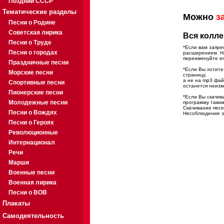
Поздний СССР
Тематические разделы
Можно
з
Песни о Родине
Советская лирика
Вся колле
Песни о Труде
*Если вам запре
Песни о городах
расширением. На
переименуйте ег
Праздничные песни
*Если Вы хотите
Морские песни
страницу,
а не на mp3 фа
Спортивные песни
останется неиз
Пионерские песни
*Если Вы скачив
Молодежные песни
программу таким
Скачивание песе
Песни о Вождях
Несоблюдение эт
Песни о Героях
Революционные
Интернационал
Речи
Марши
Военные песни
Военная лирика
Песни о ВОВ
Плакаты
Самодеятельность