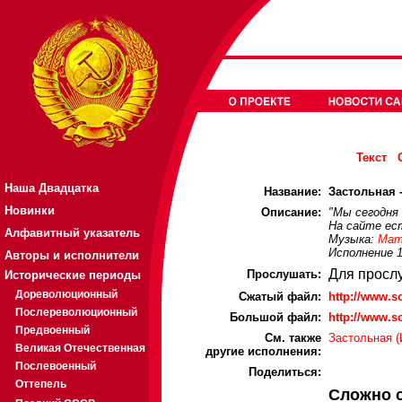
Текст
Наша Двадцатка
Название:
Застольная -
Новинки
Описание:
"Мы сегодня 
На сайте ест
Алфавитный указатель
Музыка:
Мат
Исполнение 1
Авторы и исполнители
Для просл
Прослушать:
Исторические периоды
Дореволюционный
Cжатый файл:
http://www.s
Послереволюционный
Большой файл:
http://www.s
Предвоенный
См. также
Застольная (
Великая Отечественная
другие исполнения:
Послевоенный
Поделиться:
Оттепель
Сложно 