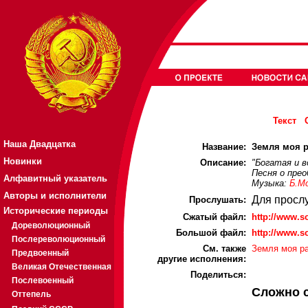
Текст
Наша Двадцатка
Название:
Земля моя р
Новинки
Описание:
"Богатая и в
Песня о прео
Алфавитный указатель
Музыка:
Б.М
Авторы и исполнители
Для просл
Прослушать:
Исторические периоды
Cжатый файл:
http://www.
Дореволюционный
Большой файл:
http://www.
Послереволюционный
См. также
Земля моя ра
Предвоенный
другие исполнения:
Великая Отечественная
Поделиться:
Послевоенный
Сложно 
Оттепель