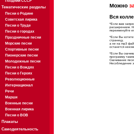
Поздний СССР
Можно
з
Тематические разделы
Песни о Родине
Вся колле
Советская лирика
*Если вам запре
Песни о Труде
расширением. На
переименуйте ег
Песни о городах
Праздничные песни
*Если Вы хотите
страницу,
Морские песни
а не на mp3 фа
останется неиз
Спортивные песни
*Если Вы скачив
Пионерские песни
программу таким
Скачивание песе
Молодежные песни
Несоблюдение эт
Песни о Вождях
Песни о Героях
Революционные
Интернационал
Речи
Марши
Военные песни
Военная лирика
Песни о ВОВ
Плакаты
Самодеятельность