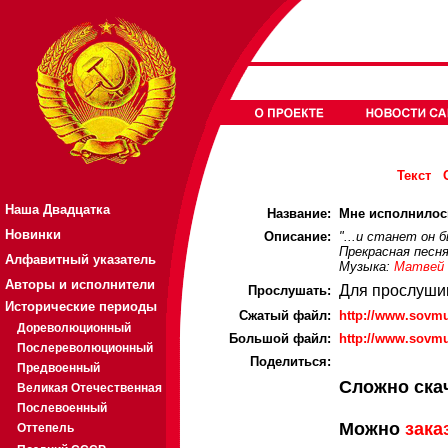
Текст
Наша Двадцатка
Название:
Мне исполнилось
Новинки
Описание:
"...и станет он 
Прекрасная песня
Алфавитный указатель
Музыка:
Матвей 
Авторы и исполнители
Для прослуши
Прослушать:
Исторические периоды
Cжатый файл:
http://www.sovm
Дореволюционный
Большой файл:
http://www.sovm
Послереволюционный
Поделиться:
Предвоенный
Сложно ска
Великая Отечественная
Послевоенный
Можно
зака
Оттепель