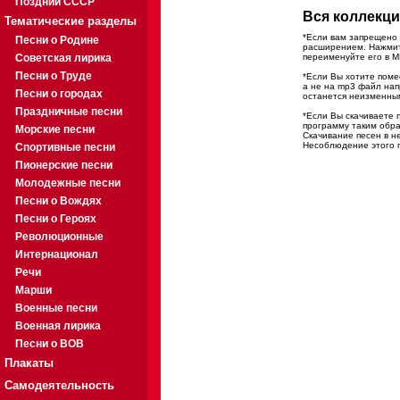
Поздний СССР
Вся коллекци
Тематические разделы
*Если вам запрещено 
Песни о Родине
расширением. Нажмите
Советская лирика
переименуйте его в M
Песни о Труде
*Если Вы хотите помес
а не на mp3 файл на
Песни о городах
останется неизменны
Праздничные песни
*Если Вы скачиваете 
программу таким обра
Морские песни
Скачивание песен в н
Несоблюдение этого п
Спортивные песни
Пионерские песни
Молодежные песни
Песни о Вождях
Песни о Героях
Революционные
Интернационал
Речи
Марши
Военные песни
Военная лирика
Песни о ВОВ
Плакаты
Самодеятельность